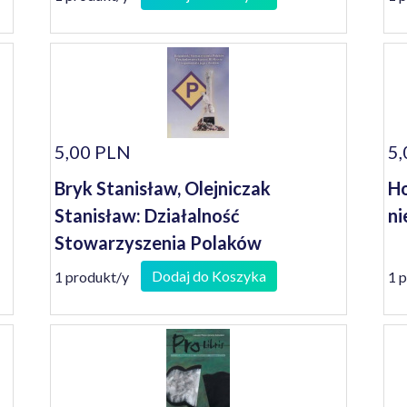
1945-1989
5,00 PLN
5,
Bryk Stanisław, Olejniczak
Ho
Stanisław: Działalność
ni
Stowarzyszenia Polaków
Poszkodowanych przez III Rzeszę i
Dodaj do Koszyka
1 produkt/y
1 
wspomnienia jego członków