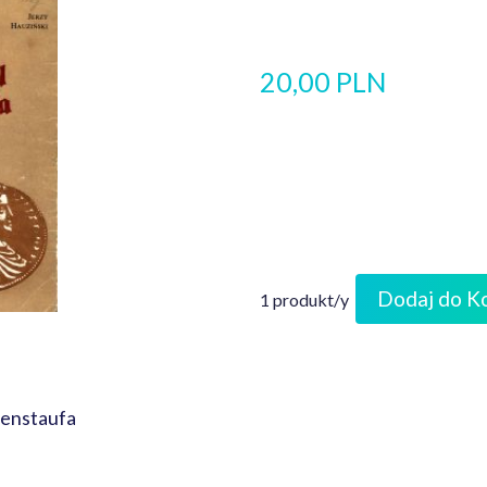
20,00 PLN
Dodaj do K
1 produkt/y
henstaufa