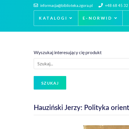
informacja@biblioteka.zgora.pl
+48 68 45 32
KATALOGI
E-NORWID
Wyszukaj interesujący cię produkt
SZUKAJ
Hauziński Jerzy: Polityka orie