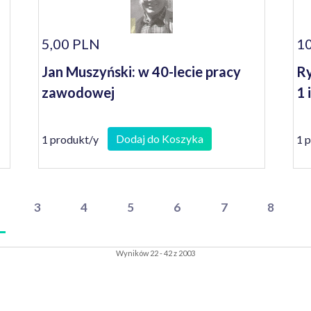
5,00 PLN
10
Jan Muszyński: w 40-lecie pracy
Ry
zawodowej
1 
Dodaj do Koszyka
1 produkt/y
1 
3
4
5
6
7
8
Wyników 22 - 42 z 2003