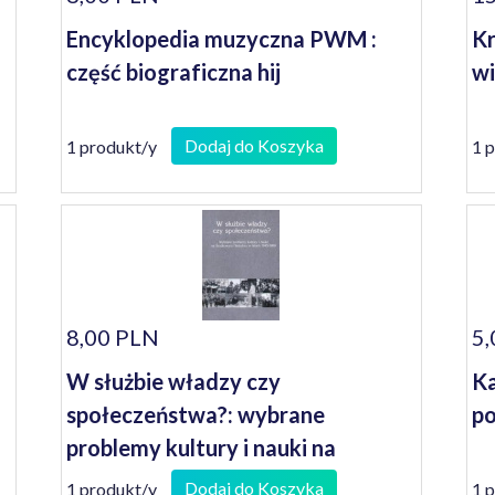
Encyklopedia muzyczna PWM :
Kr
część biograficzna hij
wi
Dodaj do Koszyka
1 produkt/y
1 
8,00 PLN
5,
W służbie władzy czy
Ka
społeczeństwa?: wybrane
po
problemy kultury i nauki na
Środkowym Nadodrzu w latach
Dodaj do Koszyka
1 produkt/y
1 