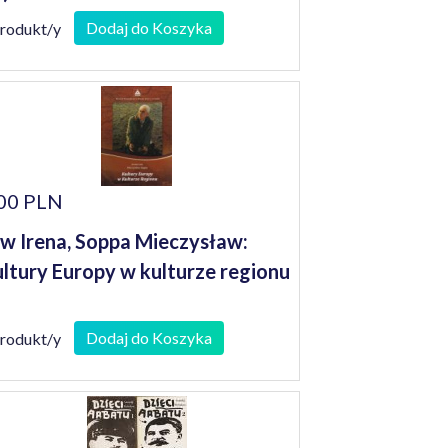
Dodaj do Koszyka
produkt/y
00 PLN
w Irena, Soppa Mieczysław:
ltury Europy w kulturze regionu
Dodaj do Koszyka
produkt/y