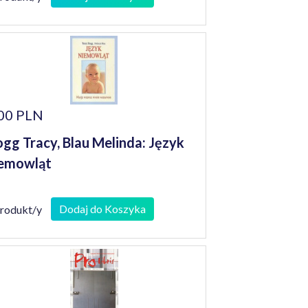
00 PLN
gg Tracy, Blau Melinda: Język
emowląt
Dodaj do Koszyka
produkt/y