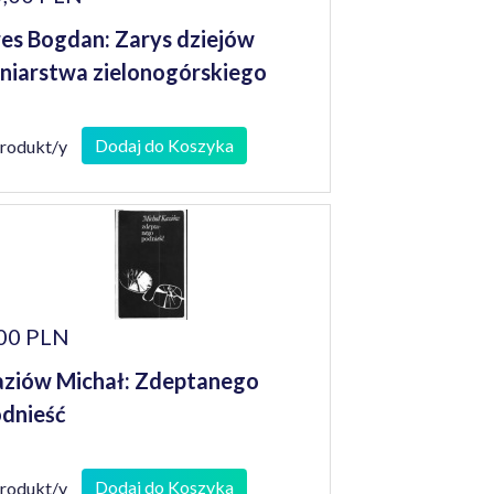
es Bogdan: Zarys dziejów
niarstwa zielonogórskiego
Dodaj do Koszyka
produkt/y
00 PLN
ziów Michał: Zdeptanego
dnieść
Dodaj do Koszyka
produkt/y