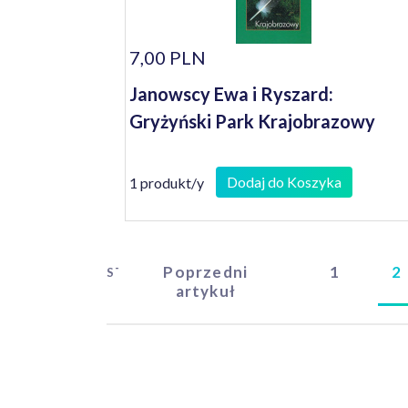
7,00 PLN
Janowscy Ewa i Ryszard:
Gryżyński Park Krajobrazowy
Dodaj do Koszyka
1 produkt/y
Poprzedni
1
2
START
artykuł