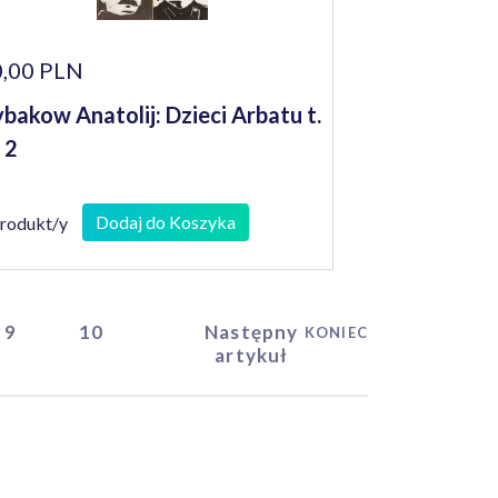
,00 PLN
bakow Anatolij: Dzieci Arbatu t.
i 2
Dodaj do Koszyka
produkt/y
9
10
Następny
KONIEC
artykuł