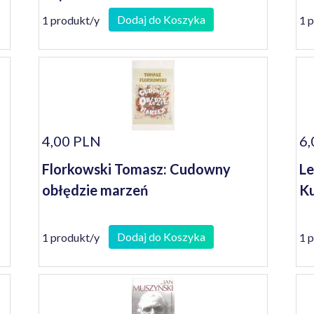
Dodaj do Koszyka
1 produkt/y
1 
4,00 PLN
6,
Florkowski Tomasz: Cudowny
Le
obłędzie marzeń
Ku
Dodaj do Koszyka
1 produkt/y
1 