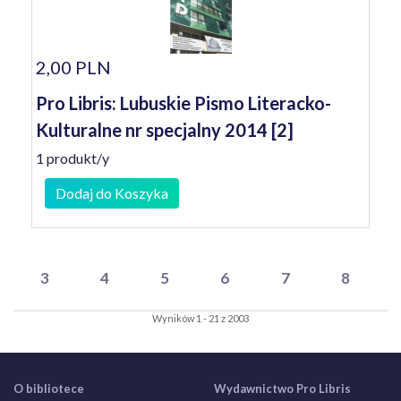
2,00 PLN
Pro Libris: Lubuskie Pismo Literacko-
Kulturalne nr specjalny 2014 [2]
1 produkt/y
Dodaj do Koszyka
3
4
5
6
7
8
Wyników 1 - 21 z 2003
O bibliotece
Wydawnictwo Pro Libris