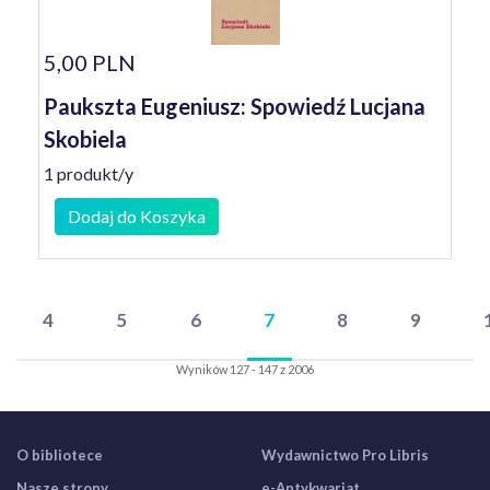
5,00 PLN
Paukszta Eugeniusz: Spowiedź Lucjana
Skobiela
1 produkt/y
Dodaj do Koszyka
4
5
6
7
8
9
Wyników 127 - 147 z 2006
O bibliotece
Wydawnictwo Pro Libris
Nasze strony
e-Antykwariat