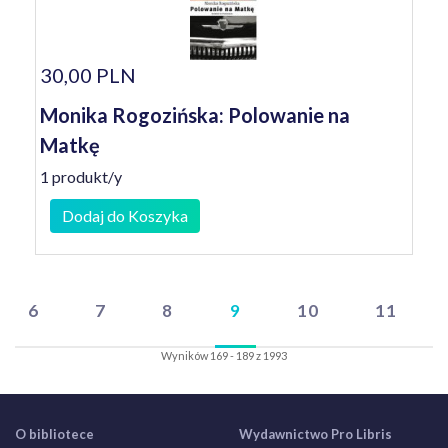
30,00 PLN
Monika Rogozińska: Polowanie na
Matkę
1 produkt/y
Dodaj do Koszyka
6
7
8
9
10
11
Wyników 169 - 189 z 1993
O bibliotece
Wydawnictwo Pro Libris