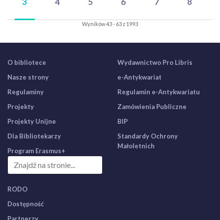
3
4
5
6
7
8
Wyników 43 - 63 z 1993
O bibliotece
Wydawnictwo Pro Libris
Nasze strony
e-Antykwariat
Regulaminy
Regulamin e-Antykwariatu
Projekty
Zamówienia Publiczne
Projekty Unijne
BIP
Dla Bibliotekarzy
Standardy Ochrony
Małoletnich
Program Erasmus+
RODO
Dostępność
Partnerzy