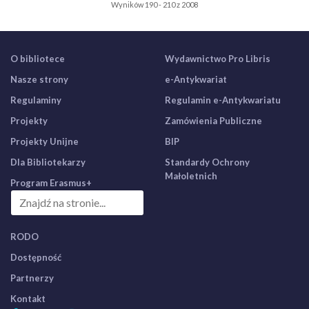
Wyników 190 - 210 z 2008
O bibliotece
Wydawnictwo Pro Libris
Nasze strony
e-Antykwariat
Regulaminy
Regulamin e-Antykwariatu
Projekty
Zamówienia Publiczne
Projekty Unijne
BIP
Dla Bibliotekarzy
Standardy Ochrony
Małoletnich
Program Erasmus+
RODO
Dostępność
Partnerzy
Kontakt