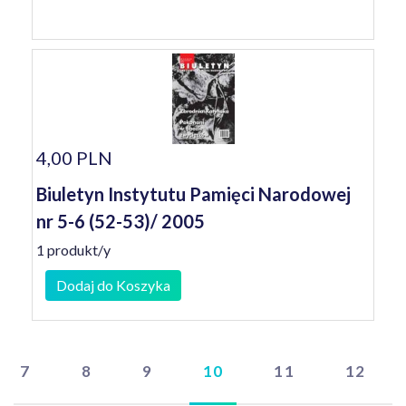
4,00 PLN
Biuletyn Instytutu Pamięci Narodowej
nr 5-6 (52-53)/ 2005
1 produkt/y
Dodaj do Koszyka
7
8
9
10
11
12