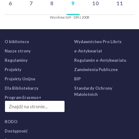
6
7
8
9
10
11
Wyników 169 - 189 z 2008
O bibliotece
Wydawnictwo Pro Libris
Nasze strony
e-Antykwariat
Regulaminy
Regulamin e-Antykwariatu
Projekty
Zamówienia Publiczne
Projekty Unijne
BIP
Dla Bibliotekarzy
Standardy Ochrony
Małoletnich
Program Erasmus+
RODO
Dostępność