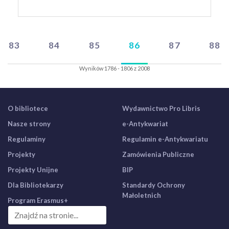
83
84
85
86
87
88
Wyników 1786 - 1806 z 2008
O bibliotece
Wydawnictwo Pro Libris
Nasze strony
e-Antykwariat
Regulaminy
Regulamin e-Antykwariatu
Projekty
Zamówienia Publiczne
Projekty Unijne
BIP
Dla Bibliotekarzy
Standardy Ochrony
Małoletnich
Program Erasmus+