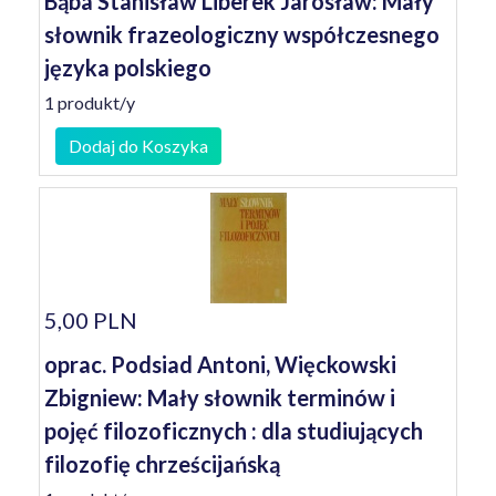
Bąba Stanisław Liberek Jarosław: Mały
słownik frazeologiczny współczesnego
języka polskiego
1 produkt/y
Dodaj do Koszyka
5,00 PLN
oprac. Podsiad Antoni, Więckowski
Zbigniew: Mały słownik terminów i
pojęć filozoficznych : dla studiujących
filozofię chrześcijańską