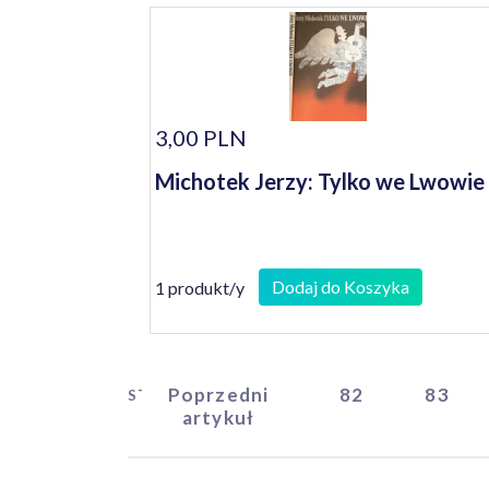
3,00 PLN
Michotek Jerzy: Tylko we Lwowie
Dodaj do Koszyka
1 produkt/y
Poprzedni
82
83
START
artykuł