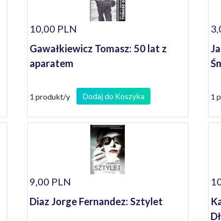
10,00 PLN
3,
Gawałkiewicz Tomasz: 50 lat z
Ja
aparatem
Śm
Dodaj do Koszyka
1 produkt/y
1 
9,00 PLN
10
Diaz Jorge Fernandez: Sztylet
Ka
Dł