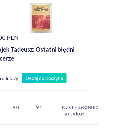
00 PLN
jek Tadeusz: Ostatni błędni
cerze
Dodaj do Koszyka
produkt/y
90
91
Następny
KONIEC
artykuł