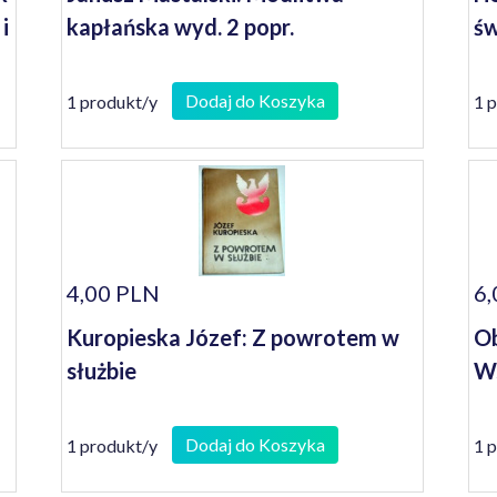
i
kapłańska wyd. 2 popr.
ś
Dodaj do Koszyka
1 produkt/y
1 
4,00 PLN
6,
Kuropieska Józef: Z powrotem w
Ob
służbie
W
Dodaj do Koszyka
1 produkt/y
1 