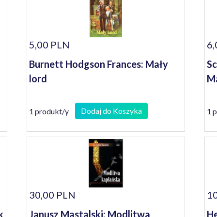
5,00 PLN
6,
Burnett Hodgson Frances: Mały
Sc
lord
Ma
Dodaj do Koszyka
1 produkt/y
1 
30,00 PLN
10
k
Janusz Mastalski: Modlitwa
He