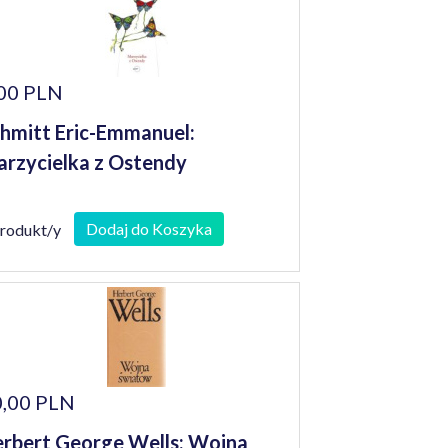
00 PLN
hmitt Eric-Emmanuel:
rzycielka z Ostendy
Dodaj do Koszyka
produkt/y
,00 PLN
rbert George Wells: Wojna