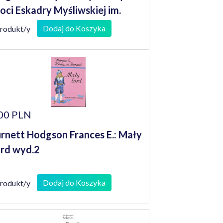
loci Eskadry Myśliwskiej im.
ściuszki w wojnie polsko-
Dodaj do Koszyka
produkt/y
lszewickiej 1919-1920 :
pomniani bohaterowie
00 PLN
rnett Hodgson Frances E.: Mały
rd wyd.2
Dodaj do Koszyka
produkt/y