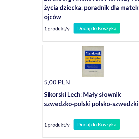
życia dziecka: poradnik dla matek 
ojców
Dodaj do Koszyka
1 produkt/y
5,00 PLN
Sikorski Lech: Mały słownik
szwedzko-polski polsko-szwedzki
Dodaj do Koszyka
1 produkt/y