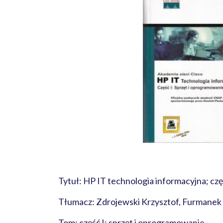
Tytuł: HP IT technologia informacyjna; czę
Tłumacz: Zdrojewski Krzysztof, Furmanek
Tom: część I: sprzęt i oprogramowanie