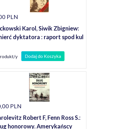
00 PLN
ckowski Karol, Siwik Zbigniew:
ierć dyktatora : raport spod kul
Dodaj do Koszyka
produkt/y
,00 PLN
rolevitz Robert F, Fenn Ross S.:
ug honorowy. Amerykańscy