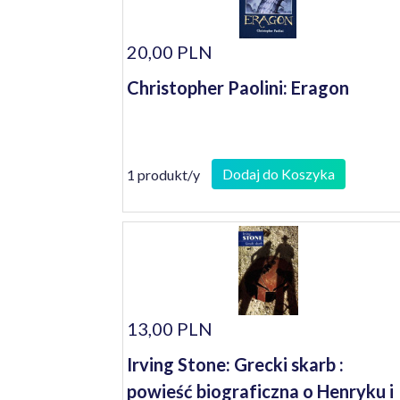
20,00 PLN
Christopher Paolini: Eragon
Dodaj do Koszyka
1 produkt/y
13,00 PLN
Irving Stone: Grecki skarb :
powieść biograficzna o Henryku i