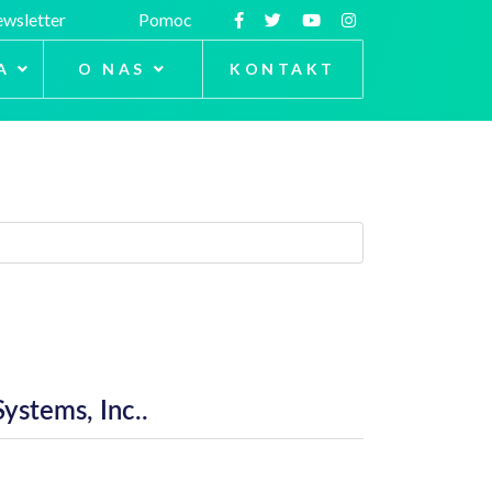
wsletter
Pomoc
A
O NAS
KONTAKT
ystems, Inc..