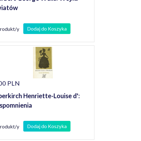
wiatów
Dodaj do Koszyka
produkt/y
00 PLN
erkirch Henriette-Louise d':
spomnienia
Dodaj do Koszyka
produkt/y