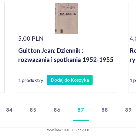
5,00 PLN
4,
Guitton Jean: Dziennik :
Ro
rozważania i spotkania 1952-1955
ry
Dodaj do Koszyka
1 produkt/y
1 
84
85
86
87
88
89
Wyników 1807 - 1827 z 2008