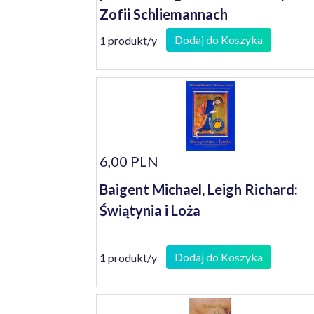
Zofii Schliemannach
Dodaj do Koszyka
1 produkt/y
6,00 PLN
Baigent Michael, Leigh Richard:
Świątynia i Loża
Dodaj do Koszyka
1 produkt/y