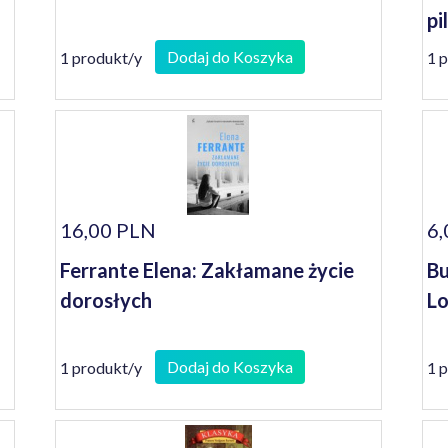
pi
Ko
Dodaj do Koszyka
1 produkt/y
1 
bo
za
16,00 PLN
6,
Ferrante Elena: Zakłamane życie
Bu
dorosłych
Lo
Dodaj do Koszyka
1 produkt/y
1 