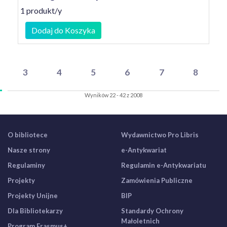
1 produkt/y
Dodaj do Koszyka
3
4
5
6
7
8
Wyników 22 - 42 z 2008
O bibliotece
Wydawnictwo Pro Libris
Nasze strony
e-Antykwariat
Regulaminy
Regulamin e-Antykwariatu
Projekty
Zamówienia Publiczne
Projekty Unijne
BIP
Dla Bibliotekarzy
Standardy Ochrony
Małoletnich
Program Erasmus+