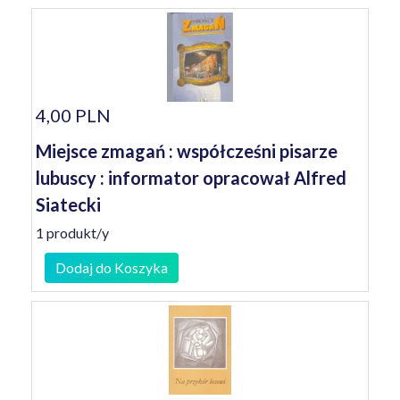
4,00 PLN
Miejsce zmagań : współcześni pisarze
lubuscy : informator opracował Alfred
Siatecki
1 produkt/y
Dodaj do Koszyka