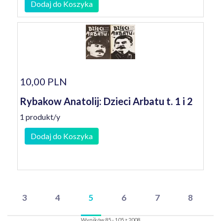
Dodaj do Koszyka
10,00 PLN
Rybakow Anatolij: Dzieci Arbatu t. 1 i 2
1 produkt/y
Dodaj do Koszyka
3
4
5
6
7
8
Wyników 85 - 105 z 2008