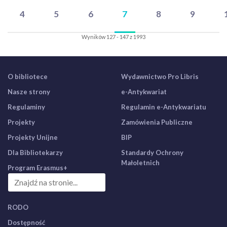
4
5
6
7
8
9
Wyników 127 - 147 z 1993
O bibliotece
Wydawnictwo Pro Libris
Nasze strony
e-Antykwariat
Regulaminy
Regulamin e-Antykwariatu
Projekty
Zamówienia Publiczne
Projekty Unijne
BIP
Dla Bibliotekarzy
Standardy Ochrony
Małoletnich
Program Erasmus+
RODO
Dostępność