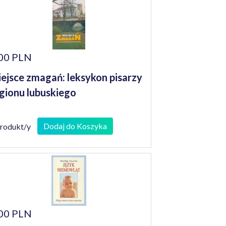
00 PLN
ejsce zmagań: leksykon pisarzy
gionu lubuskiego
Dodaj do Koszyka
produkt/y
00 PLN