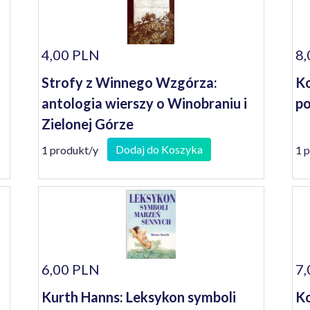
4,00 PLN
8,
Strofy z Winnego Wzgórza:
Ko
antologia wierszy o Winobraniu i
p
Zielonej Górze
Dodaj do Koszyka
1 produkt/y
1 
6,00 PLN
7,
Kurth Hanns: Leksykon symboli
Ko