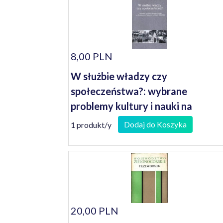
8,00 PLN
W służbie władzy czy
społeczeństwa?: wybrane
problemy kultury i nauki na
Środkowym Nadodrzu w latach
Dodaj do Koszyka
1 produkt/y
1945-1989
20,00 PLN