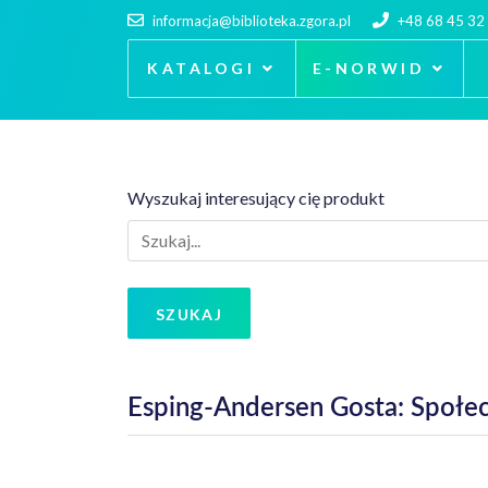
informacja@biblioteka.zgora.pl
+48 68 45 32
KATALOGI
E-NORWID
Wyszukaj interesujący cię produkt
SZUKAJ
Esping-Andersen Gosta: Społec