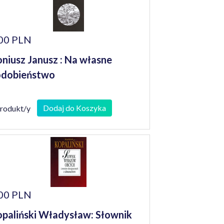
00 PLN
niusz Janusz : Na własne
odobieństwo
Dodaj do Koszyka
produkt/y
00 PLN
paliński Władysław: Słownik