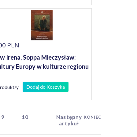
00 PLN
w Irena, Soppa Mieczysław:
ltury Europy w kulturze regionu
Dodaj do Koszyka
produkt/y
9
10
Następny
KONIEC
artykuł