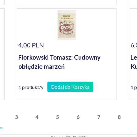
4,00 PLN
6,
Florkowski Tomasz: Cudowny
Le
obłędzie marzeń
Ku
Dodaj do Koszyka
1 produkt/y
1 
3
4
5
6
7
8