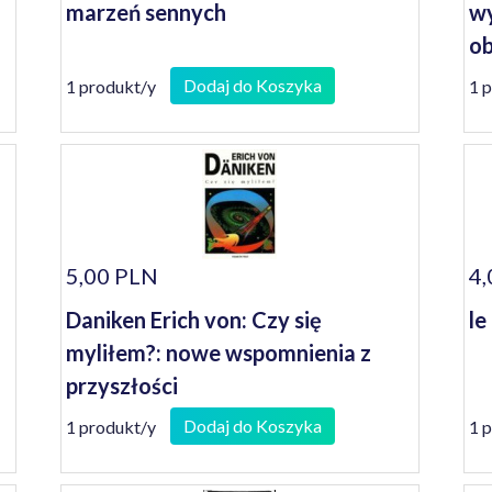
marzeń sennych
wy
ob
Dodaj do Koszyka
1 produkt/y
1 
5,00 PLN
4,
Daniken Erich von: Czy się
le
myliłem?: nowe wspomnienia z
przyszłości
Dodaj do Koszyka
1 produkt/y
1 