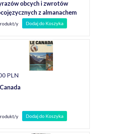
razów obcych i zwrotów
cojęzycznych z almanachem
Dodaj do Koszyka
produkt/y
00 PLN
 Canada
Dodaj do Koszyka
produkt/y