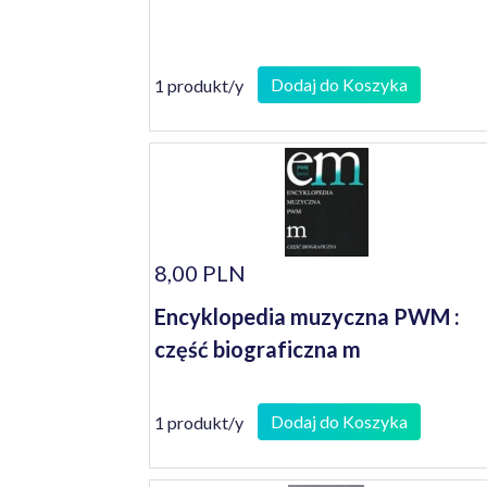
Dodaj do Koszyka
1 produkt/y
8,00 PLN
Encyklopedia muzyczna PWM :
część biograficzna m
Dodaj do Koszyka
1 produkt/y