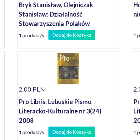
Bryk Stanisław, Olejniczak
Ho
Stanisław: Działalność
ni
Stowarzyszenia Polaków
Poszkodowanych przez III Rzeszę i
Dodaj do Koszyka
1 produkt/y
1 
wspomnienia jego członków
2,00 PLN
2,
Pro Libris: Lubuskie Pismo
Pr
Literacko-Kulturalne nr 3(24)
Li
2008
2
Dodaj do Koszyka
1 produkt/y
1 