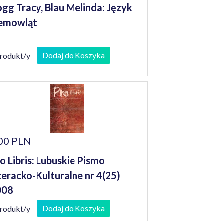
gg Tracy, Blau Melinda: Język
emowląt
Dodaj do Koszyka
produkt/y
00 PLN
o Libris: Lubuskie Pismo
teracko-Kulturalne nr 4(25)
008
Dodaj do Koszyka
produkt/y