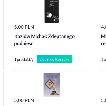
5,00 PLN
4,
Kaziów Michał: Zdeptanego
Mi
podnieść
re
Dodaj do Koszyka
1 produkt/y
1 
5,00 PLN
5,