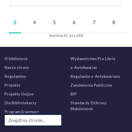
3
4
5
6
7
8
Wyników 43 - 63 z 2003
O bibliotece
Wydawnictwo Pro Libris
Nasze strony
e-Antykwariat
Regulaminy
Regulamin e-Antykwariatu
Projekty
Zamówienia Publiczne
Projekty Unijne
BIP
Dla Bibliotekarzy
Standardy Ochrony
Małoletnich
Program Erasmus+