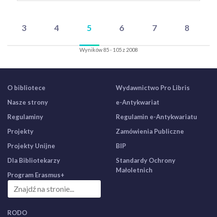
3
4
5
6
7
8
Wyników 85 - 105 z 2008
O bibliotece
Wydawnictwo Pro Libris
Nasze strony
e-Antykwariat
Regulaminy
Regulamin e-Antykwariatu
Projekty
Zamówienia Publiczne
Projekty Unijne
BIP
Dla Bibliotekarzy
Standardy Ochrony
Małoletnich
Program Erasmus+
RODO