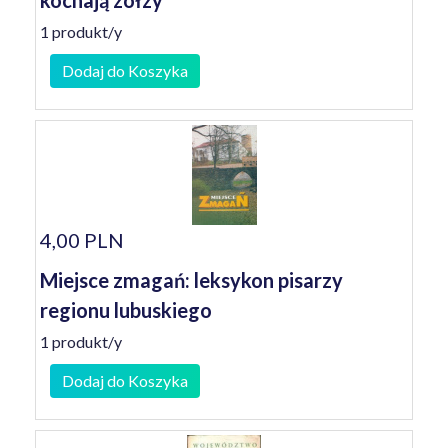
kochają zołzy
1 produkt/y
Dodaj do Koszyka
4,00 PLN
Miejsce zmagań: leksykon pisarzy
regionu lubuskiego
1 produkt/y
Dodaj do Koszyka