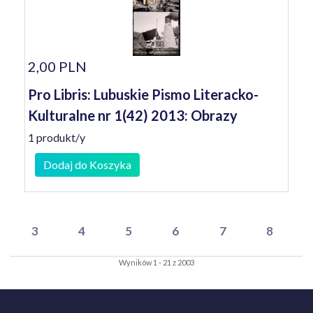
2,00 PLN
Pro Libris: Lubuskie Pismo Literacko-
Kulturalne nr 1(42) 2013: Obrazy
1 produkt/y
Dodaj do Koszyka
3
4
5
6
7
8
Wyników 1 - 21 z 2003