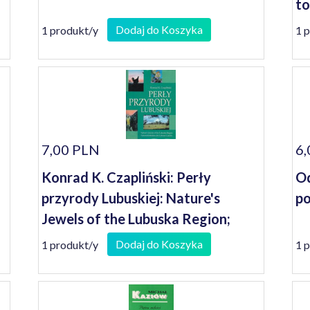
to
he
Dodaj do Koszyka
1 produkt/y
1 
7,00 PLN
6,
Konrad K. Czapliński: Perły
Od
przyrody Lubuskiej: Nature's
po
Jewels of the Lubuska Region;
Naturschoneiten des Lebuser
Dodaj do Koszyka
1 produkt/y
1 
Landes