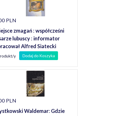
00 PLN
ejsce zmagań : współcześni
sarze lubuscy : informator
racował Alfred Siatecki
Dodaj do Koszyka
produkt/y
00 PLN
stkowski Waldemar: Gdzie