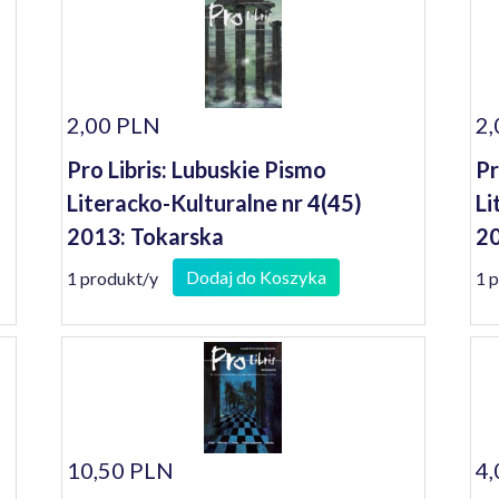
2,00 PLN
2,
Pro Libris: Lubuskie Pismo
Pr
Literacko-Kulturalne nr 4(45)
Li
2013: Tokarska
20
Dodaj do Koszyka
1 produkt/y
1 
10,50 PLN
4,