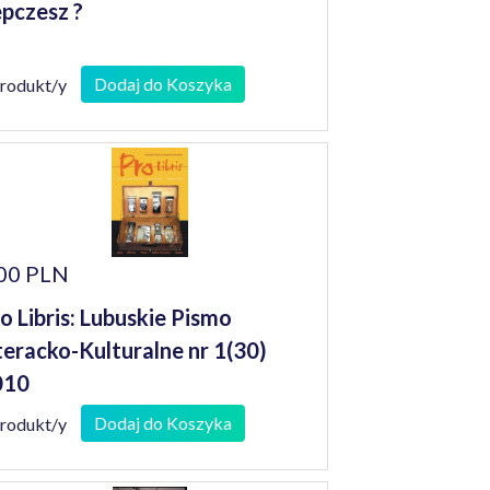
pczesz ?
Dodaj do Koszyka
produkt/y
00 PLN
o Libris: Lubuskie Pismo
teracko-Kulturalne nr 1(30)
010
Dodaj do Koszyka
produkt/y