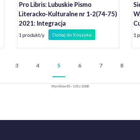
Pro Libris: Lubuskie Pismo
Si
Literacko-Kulturalne nr 1-2(74-75)
Wi
2021: Integracja
Cu
Dodaj do Koszyka
1 produkt/y
1 
3
4
5
6
7
8
Wyników 85 - 105 z 2008