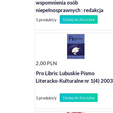
wspomnienia osób
niepełnosprawnych : redakcja
Janusz Koniusz
Dodaj do Koszyka
1 produkt/y
2,00 PLN
Pro Libris: Lubuskie Pismo
Literacko-Kulturalne nr 1(4) 2003
Dodaj do Koszyka
1 produkt/y