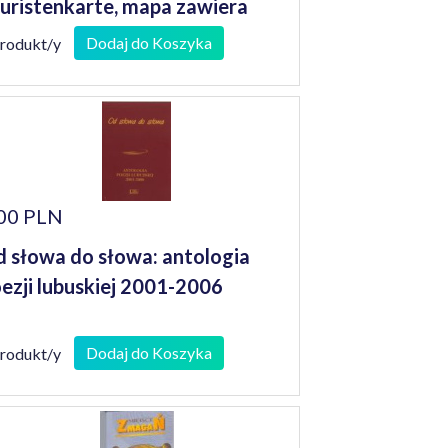
uristenkarte, mapa zawiera
rby miast i gmin 1: 200 000
Dodaj do Koszyka
produkt/y
00 PLN
 słowa do słowa: antologia
ezji lubuskiej 2001-2006
Dodaj do Koszyka
produkt/y