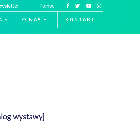
wsletter
Pomoc
A
O NAS
KONTAKT
talog wystawy]