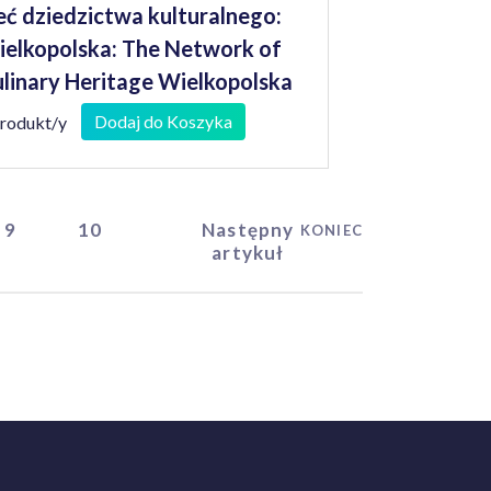
eć dziedzictwa kulturalnego:
elkopolska: The Network of
linary Heritage Wielkopolska
Dodaj do Koszyka
produkt/y
9
10
Następny
KONIEC
artykuł