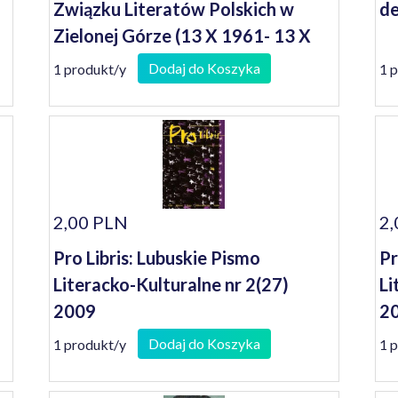
Związku Literatów Polskich w
de
Zielonej Górze (13 X 1961- 13 X
2001)
Dodaj do Koszyka
1 produkt/y
1 
2,00 PLN
2,
Pro Libris: Lubuskie Pismo
Pr
Literacko-Kulturalne nr 2(27)
Li
2009
2
Dodaj do Koszyka
1 produkt/y
1 