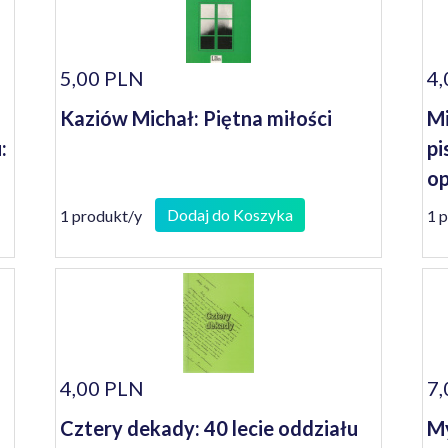
5,00 PLN
4,
Kaziów Michał: Piętna miłości
Mi
:
pi
op
Dodaj do Koszyka
1 produkt/y
1 
4,00 PLN
7,
Cztery dekady: 40 lecie oddziału
My