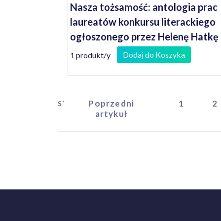
Nasza tożsamość: antologia prac
laureatów konkursu literackiego
ogłoszonego przez Helenę Hatkę
Wojewodę Lubuskiego
Dodaj do Koszyka
1 produkt/y
Poprzedni
1
2
START
artykuł