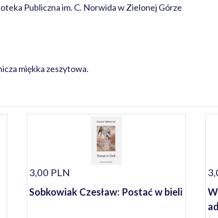
teka Publiczna im. C. Norwida w Zielonej Górze
icza miękka zeszytowa.
3,00 PLN
3,
Sobkowiak Czesław: Postać w bieli
Wo
ad