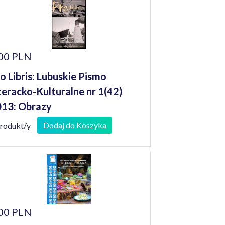
00 PLN
o Libris: Lubuskie Pismo
teracko-Kulturalne nr 1(42)
13: Obrazy
Dodaj do Koszyka
produkt/y
00 PLN