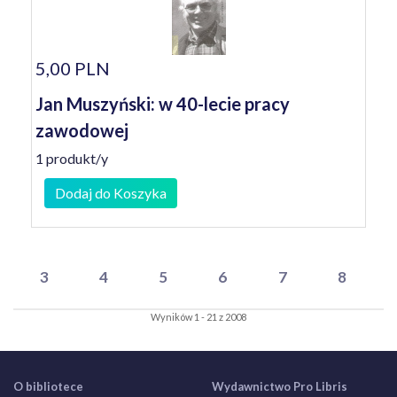
5,00 PLN
Jan Muszyński: w 40-lecie pracy
zawodowej
1 produkt/y
Dodaj do Koszyka
3
4
5
6
7
8
Wyników 1 - 21 z 2008
O bibliotece
Wydawnictwo Pro Libris