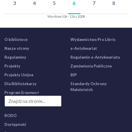
3
4
5
6
7
8
Wyników 106 - 126 z 2008
O bibliotece
Wydawnictwo Pro Libris
Nasze strony
e-Antykwariat
Regulaminy
Regulamin e-Antykwariatu
Projekty
Zamówienia Publiczne
Projekty Unijne
BIP
Dla Bibliotekarzy
Standardy Ochrony
Małoletnich
Program Erasmus+
RODO
Dostępność