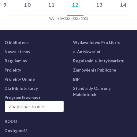
9
10
11
12
13
14
Wyników 232 - 252 z 2003
O bibliotece
Wydawnictwo Pro Libris
Nasze strony
e-Antykwariat
Regulaminy
Regulamin e-Antykwariatu
Projekty
Zamówienia Publiczne
Projekty Unijne
BIP
Dla Bibliotekarzy
Standardy Ochrony
Małoletnich
Program Erasmus+
RODO
Dostępność