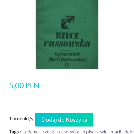
5,00 PLN
1 produkt/y
Dodaj do Koszyka
Tags :
tadeusz
rzecz
russowska
o pisarstwie
marii
dąbr