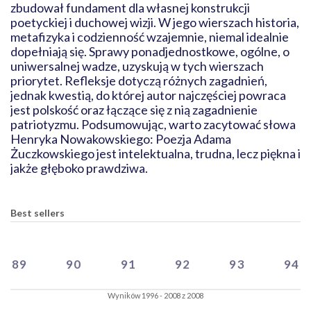
zbudował fundament dla własnej konstrukcji
poetyckiej i duchowej wizji. W jego wierszach historia,
metafizyka i codzienność wzajemnie, niemal idealnie
dopełniają się. Sprawy ponadjednostkowe, ogólne, o
uniwersalnej wadze, uzyskują w tych wierszach
priorytet. Refleksje dotyczą różnych zagadnień,
jednak kwestią, do której autor najczęściej powraca
jest polskość oraz łączące się z nią zagadnienie
patriotyzmu. Podsumowując, warto zacytować słowa
Henryka Nowakowskiego: Poezja Adama
Żuczkowskiego jest intelektualna, trudna, lecz piękna i
jakże głęboko prawdziwa.
Best sellers
89
90
91
92
93
94
Wyników 1996 - 2008 z 2008