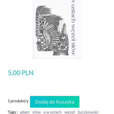
5,00 PLN
1 produkt/y
Dodaj do Koszyka
Tags :
adam
słów
a w ustach
węzęł
żuczkowski