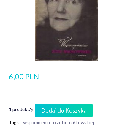
6,00 PLN
1 produkt/y
Dodaj do Koszyka
Tags :
wspomnienia
o zofii
nałkowskiej