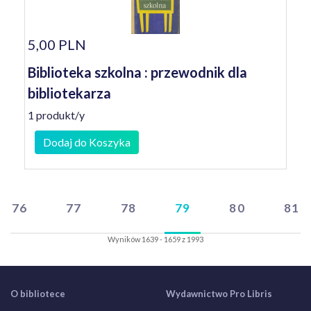
5,00 PLN
Biblioteka szkolna : przewodnik dla
bibliotekarza
1 produkt/y
Dodaj do Koszyka
76
77
78
79
80
81
Wyników 1639 - 1659 z 1993
O bibliotece
Wydawnictwo Pro Libris