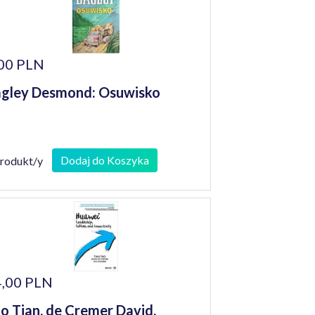
00 PLN
gley Desmond: Osuwisko
Dodaj do Koszyka
produkt/y
,00 PLN
o Tian, de Cremer David,