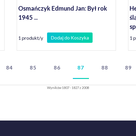
Osmańczyk Edmund Jan: Był rok
He
1945 ...
śl
sp
Dodaj do Koszyka
1 produkt/y
1 
84
85
86
87
88
89
Wyników 1807 - 1827 z 2008