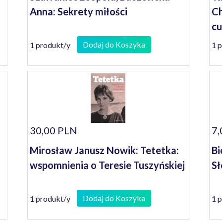
Anna: Sekrety miłości
Ch
cu
Dodaj do Koszyka
1 produkt/y
1 
30,00 PLN
7,
Mirosław Janusz Nowik: Tetetka:
Bi
wspomnienia o Teresie Tuszyńskiej
Sł
Dodaj do Koszyka
1 produkt/y
1 