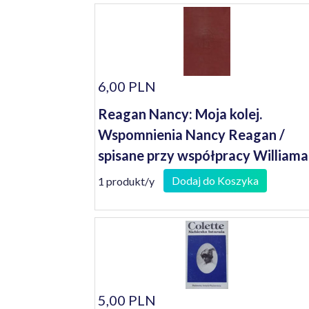
6,00 PLN
Reagan Nancy: Moja kolej.
Wspomnienia Nancy Reagan /
spisane przy współpracy Williama
Novaka
Dodaj do Koszyka
1 produkt/y
5,00 PLN