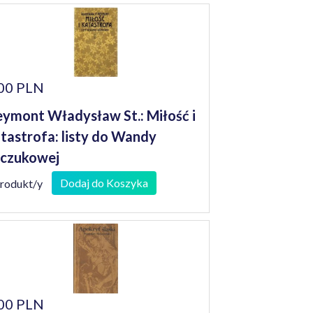
00 PLN
ymont Władysław St.: Miłość i
tastrofa: listy do Wandy
czukowej
Dodaj do Koszyka
produkt/y
00 PLN