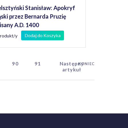
lsztyński Stanisław: Apokryf
ąski przez Bernarda Pruzię
isany A.D. 1400
Dodaj do Koszyka
produkt/y
90
91
Następny
KONIEC
artykuł