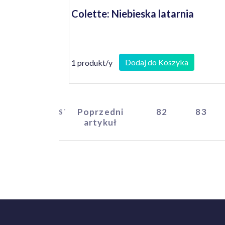
Colette: Niebieska latarnia
Dodaj do Koszyka
1 produkt/y
Poprzedni
82
83
START
artykuł