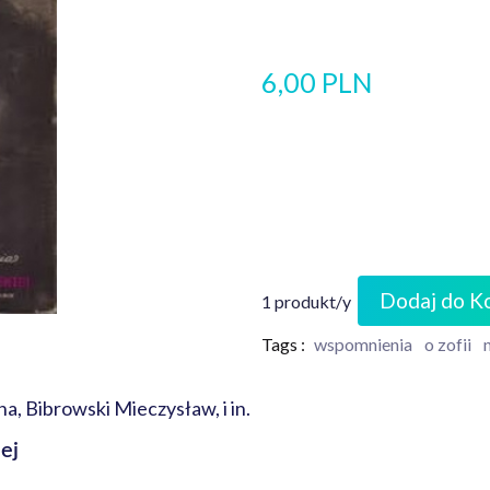
6,00 PLN
Dodaj do K
1 produkt/y
Tags :
wspomnienia
o zofii
a, Bibrowski Mieczysław, i in.
ej