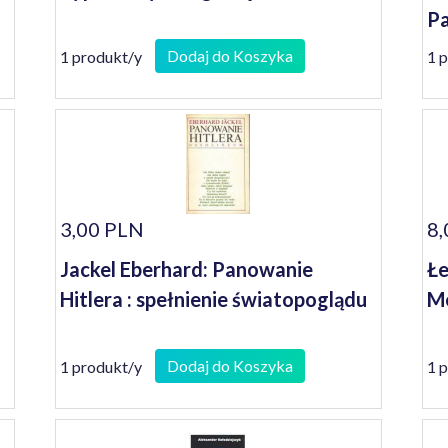
Pa
Dodaj do Koszyka
1 produkt/y
1 
3,00 PLN
8,
Jackel Eberhard: Panowanie
Łe
Hitlera : spełnienie światopoglądu
M
Dodaj do Koszyka
1 produkt/y
1 