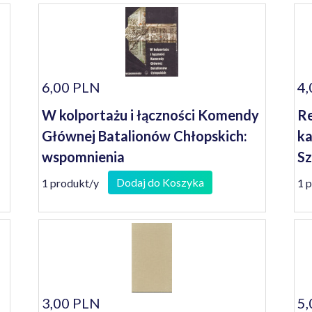
6,00 PLN
4,
W kolportażu i łączności Komendy
Re
Głównej Batalionów Chłopskich:
ka
wspomnienia
Sz
Dodaj do Koszyka
1 produkt/y
1 
3,00 PLN
5,