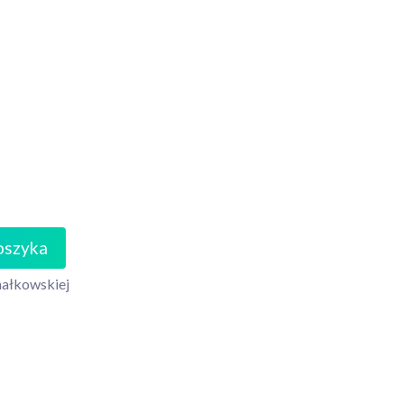
oszyka
nałkowskiej