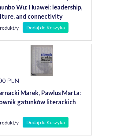
unbo Wu: Huawei: leadership,
lture, and connectivity
Dodaj do Koszyka
produkt/y
00 PLN
ernacki Marek, Pawlus Marta:
ownik gatunków literackich
Dodaj do Koszyka
produkt/y