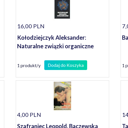
16,00 PLN
7,
Kołodziejczyk Aleksander:
Ba
Naturalne związki organiczne
Dodaj do Koszyka
1 produkt/y
1 
4,00 PLN
14
Szafraniec Leopold, Baczewska
Ta