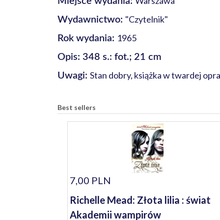
Warszawa
Miejsce wydania:
"Czytelnik"
Wydawnictwo:
1965
Rok wydania:
Opis: 348 s.: fot.; 21 cm
Stan dobry, książka w twardej op
Uwagi:
Best sellers
7,00 PLN
Richelle Mead: Złota lilia : świat
Akademii wampirów