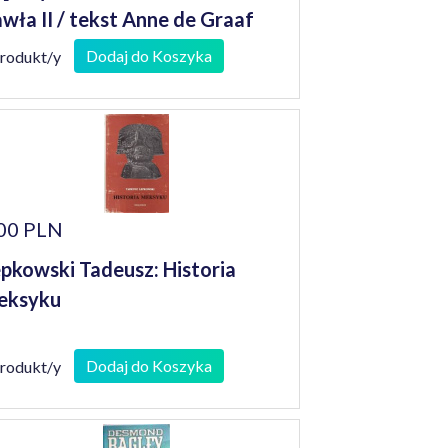
wła II / tekst Anne de Graaf
Dodaj do Koszyka
produkt/y
00 PLN
pkowski Tadeusz: Historia
eksyku
Dodaj do Koszyka
produkt/y