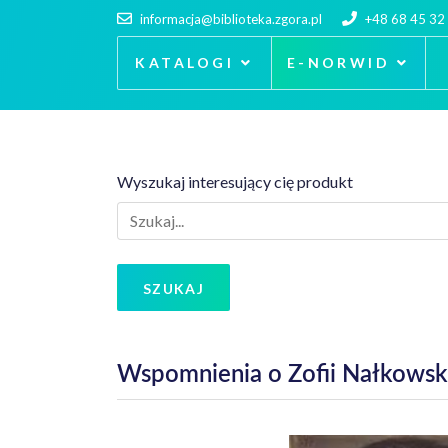
informacja@biblioteka.zgora.pl
+48 68 45 32
KATALOGI
E-NORWID
Wyszukaj interesujący cię produkt
SZUKAJ
Wspomnienia o Zofii Nałkowsk