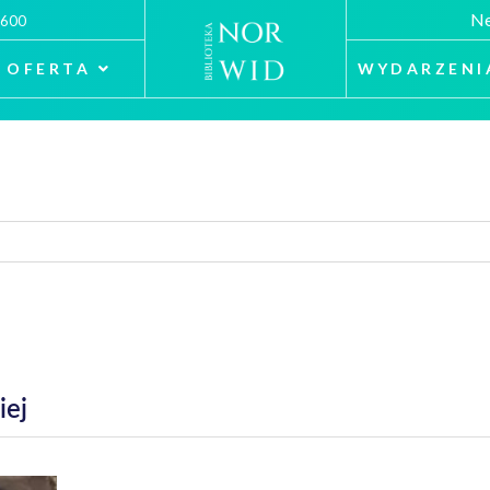
Ne
 600
OFERTA
WYDARZENI
iej