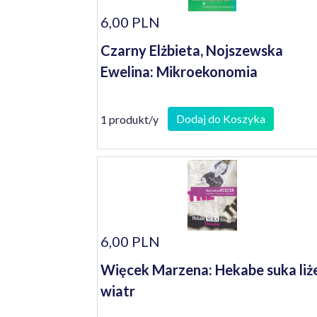
6,00 PLN
Czarny Elżbieta, Nojszewska
Ewelina: Mikroekonomia
Dodaj do Koszyka
1 produkt/y
6,00 PLN
Więcek Marzena: Hekabe suka liż
wiatr