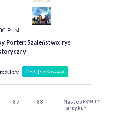
00 PLN
y Porter: Szaleństwo: rys
storyczny
Dodaj do Koszyka
produkt/y
87
88
Następny
KONIEC
artykuł