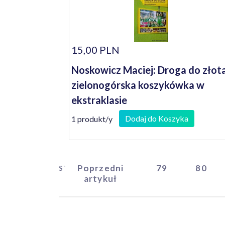
15,00 PLN
Noskowicz Maciej: Droga do złota
zielonogórska koszykówka w
ekstraklasie
Dodaj do Koszyka
1 produkt/y
Poprzedni
79
80
START
artykuł