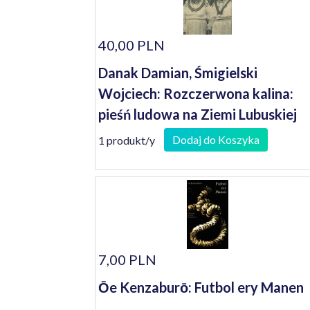
40,00 PLN
Danak Damian, Śmigielski
Wojciech: Rozczerwona kalina:
pieśń ludowa na Ziemi Lubuskiej
Dodaj do Koszyka
1 produkt/y
7,00 PLN
Ōe Kenzaburō: Futbol ery Manen