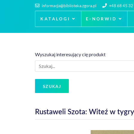
informacja@biblioteka.zgora.pl
+48 68 45 32
KATALOGI
E-NORWID
Wyszukaj interesujący cię produkt
SZUKAJ
Rustaweli Szota: Witeź w tygry