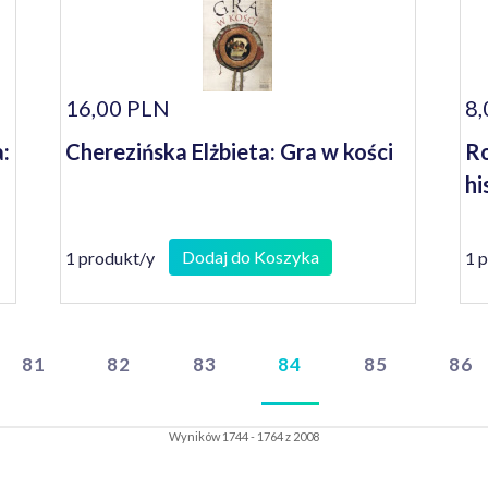
16,00 PLN
8,
:
Cherezińska Elżbieta: Gra w kości
Ro
hi
Dodaj do Koszyka
1 produkt/y
1 
81
82
83
84
85
86
Wyników 1744 - 1764 z 2008