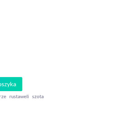
oszyka
rze
rustaweli
szota