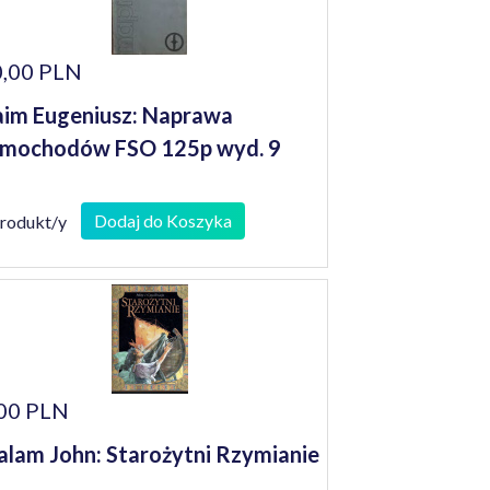
,00 PLN
im Eugeniusz: Naprawa
mochodów FSO 125p wyd. 9
Dodaj do Koszyka
produkt/y
00 PLN
lam John: Starożytni Rzymianie