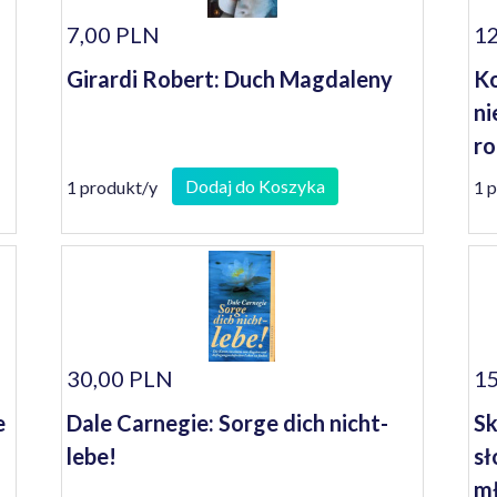
7,00 PLN
12
Girardi Robert: Duch Magdaleny
Ko
ni
ro
bi
Dodaj do Koszyka
1 produkt/y
1 
30,00 PLN
15
e
Dale Carnegie: Sorge dich nicht-
Sk
lebe!
sł
mł