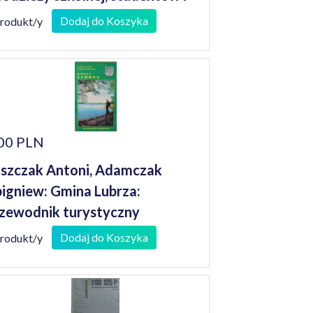
e tylko...
Dodaj do Koszyka
produkt/y
00 PLN
szczak Antoni, Adamczak
igniew: Gmina Lubrza:
zewodnik turystyczny
Dodaj do Koszyka
produkt/y