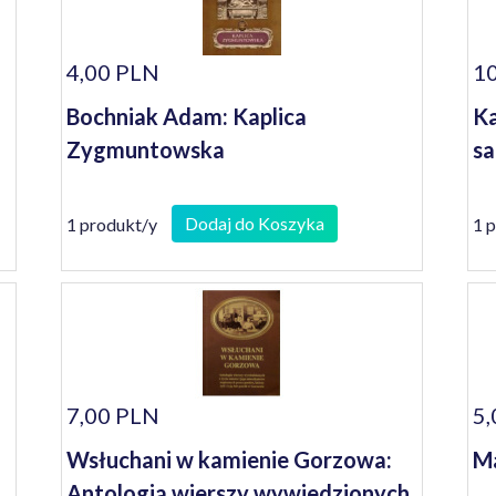
4,00 PLN
10
Bochniak Adam: Kaplica
Ka
Zygmuntowska
sa
Dodaj do Koszyka
1 produkt/y
1 
7,00 PLN
5,
Wsłuchani w kamienie Gorzowa:
Ma
Antologia wierszy wywiedzionych