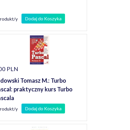
Dodaj do Koszyka
produkt/y
00 PLN
dowski Tomasz M.: Turbo
scal: praktyczny kurs Turbo
scala
Dodaj do Koszyka
produkt/y