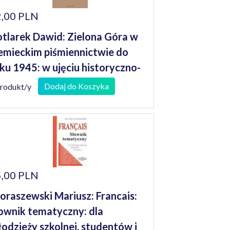
,00 PLN
tlarek Dawid: Zielona Góra w
emieckim piśmiennictwie do
ku 1945: w ujęciu historyczno-
bliograficznym
Dodaj do Koszyka
produkt/y
,00 PLN
oraszewski Mariusz: Francais:
ownik tematyczny: dla
odzieży szkolnej, studentów i