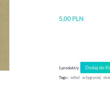
5,00 PLN
Dodaj do K
1 produkt/y
Tags :
witeź
w tygrysiej
skó