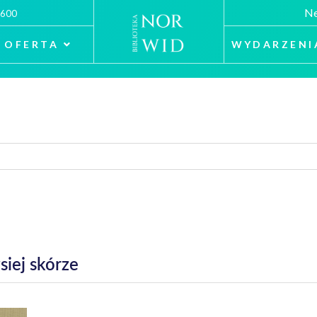
Ne
 600
OFERTA
WYDARZENI
siej skórze