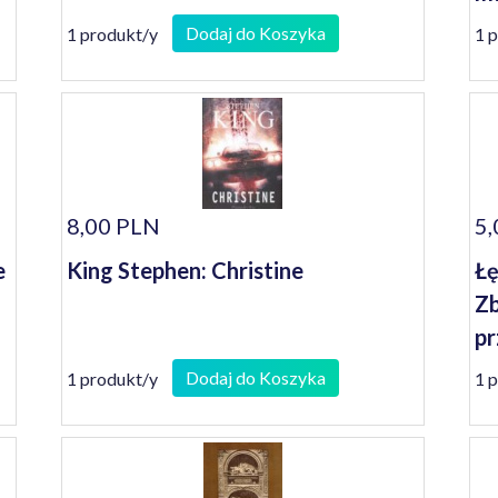
ni
Dodaj do Koszyka
1 produkt/y
1 
8,00 PLN
5,
e
King Stephen: Christine
Łę
Zb
pr
Dodaj do Koszyka
1 produkt/y
1 