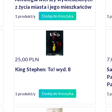
z życia miasta i jego mieszkańców
napisanych przez poetów, którzy
Dodaj do Koszyka
1 produkt/y
1 
żyli i żyją lub gościli w Gorzowie
25,00 PLN
7,
King Stephen: To! wyd. 8
Sa
Pa
Pa
Dodaj do Koszyka
1 produkt/y
1 