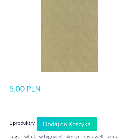
5,00 PLN
1 produkt/y
Dodaj do Koszyka
Tags :
witeź
w tygrysiej
skórze
rustaweli
szota