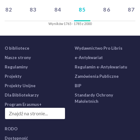
82
83
84
85
86
87
Wyników 1765 - 1785 z 2000
O bibliotece
Wydawnictwo Pro Libris
Nasze strony
e-Antykwariat
Regulaminy
Regulamin e-Antykwariatu
Projekty
Zamówienia Publiczne
Projekty Unijne
BIP
Dla Bibliotekarzy
Standardy Ochrony
Małoletnich
Program Erasmus+
RODO
Dostępność