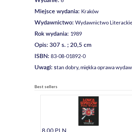
6
Wydanie:
Kraków
Miejsce wydania:
Wydawnictwo Literacki
Wydawnictwo:
1989
Rok wydania:
Opis: 307 s. ; 20,5 cm
83-08-01892-0
ISBN:
tan dobry, miękka oprawa wydawnic
Uwagi: s
Best sellers
8,00 PLN