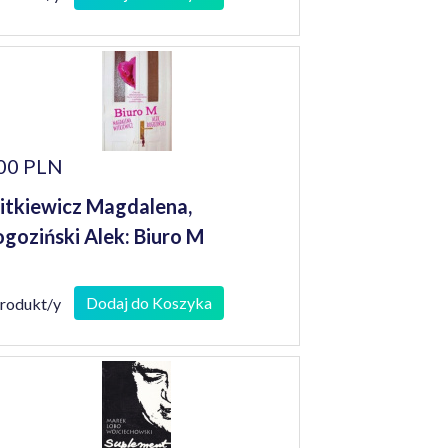
00 PLN
tkiewicz Magdalena,
goziński Alek: Biuro M
Dodaj do Koszyka
produkt/y