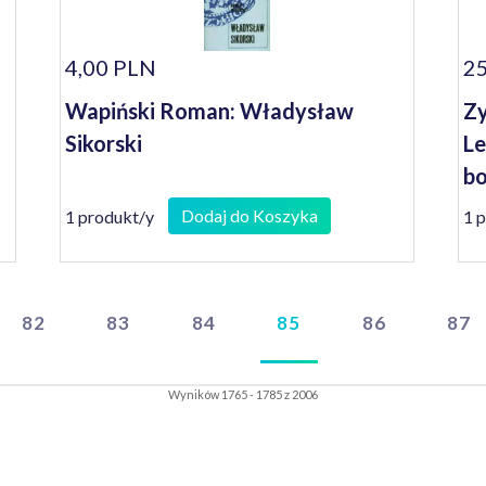
4,00 PLN
25
Wapiński Roman: Władysław
Zy
Sikorski
Le
bo
b
Dodaj do Koszyka
1 produkt/y
1 
82
83
84
85
86
87
Wyników 1765 - 1785 z 2006