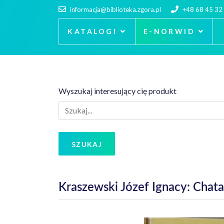
informacja@biblioteka.zgora.pl
+48 68 45 32
KATALOGI
E-NORWID
Wyszukaj interesujący cię produkt
SZUKAJ
Kraszewski Józef Ignacy: Chata