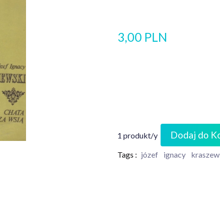
3,00 PLN
Dodaj do K
1 produkt/y
Tags :
józef
ignacy
kraszew