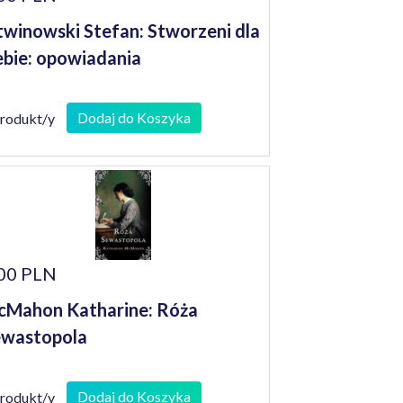
winowski Stefan: Stworzeni dla
ebie: opowiadania
Dodaj do Koszyka
produkt/y
00 PLN
Mahon Katharine: Róża
ewastopola
Dodaj do Koszyka
produkt/y