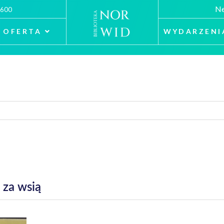
Ne
 600
OFERTA
WYDARZENI
 za wsią