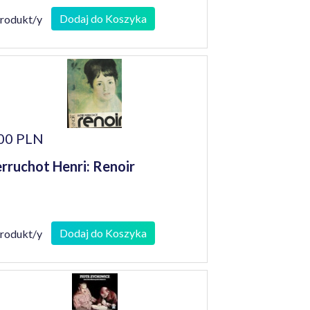
Dodaj do Koszyka
produkt/y
00 PLN
rruchot Henri: Renoir
Dodaj do Koszyka
produkt/y