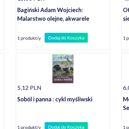
Bagiński Adam Wojciech:
Ot
Malarstwo olejne, akwarele
si
Dodaj do Koszyka
1 produkt/y
1 
5,12 PLN
6,
Soból i panna : cykl myśliwski
Mc
S
Dodaj do Koszyka
1 produkt/y
1 