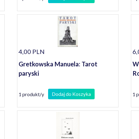
4,00 PLN
6,
Gretkowska Manuela: Tarot
Wi
paryski
Ro
Dodaj do Koszyka
1 produkt/y
1 