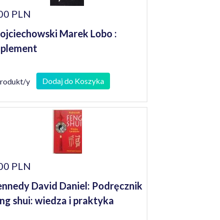
00 PLN
jciechowski Marek Lobo :
uplement
Dodaj do Koszyka
produkt/y
00 PLN
nnedy David Daniel: Podręcznik
ng shui: wiedza i praktyka