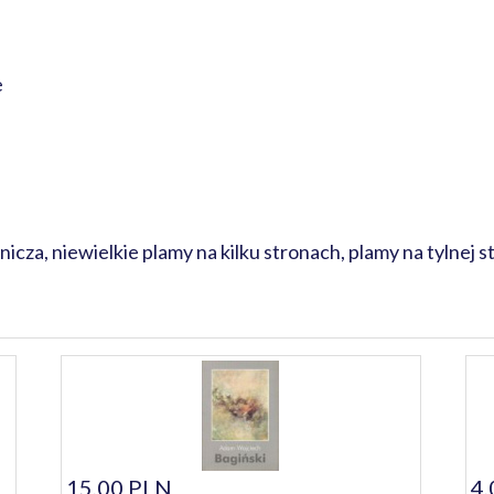
e
za, niewielkie plamy na kilku stronach, plamy na tylnej s
15,00 PLN
4,