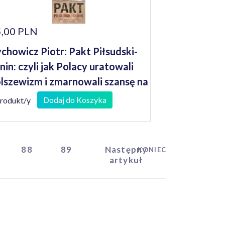
,00 PLN
chowicz Piotr: Pakt Piłsudski-
nin: czyli jak Polacy uratowali
lszewizm i zmarnowali szansę na
udowę imperium
Dodaj do Koszyka
produkt/y
88
89
Następny
KONIEC
artykuł