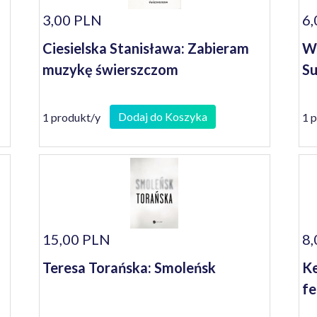
3,00 PLN
6,
Ciesielska Stanisława: Zabieram
Wo
muzykę świerszczom
S
Dodaj do Koszyka
1 produkt/y
1 
15,00 PLN
8,
Teresa Torańska: Smoleńsk
Ke
fe