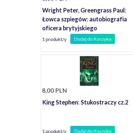
Wright Peter, Greengrass Paul:
Łowca szpiegów: autobiografia
oficera brytyjskiego
kontrwywiadu
Dodaj do Koszyka
1 produkt/y
8,00 PLN
King Stephen: Stukostraczy cz.2
Dodaj do Koszyka
1 produkt/y