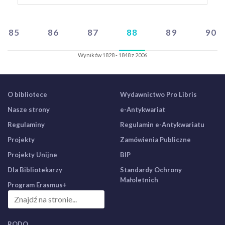
85
86
87
88
89
90
Wyników 1828 - 1848 z 2006
O bibliotece
Wydawnictwo Pro Libris
Nasze strony
e-Antykwariat
Regulaminy
Regulamin e-Antykwariatu
Projekty
Zamówienia Publiczne
Projekty Unijne
BIP
Dla Bibliotekarzy
Standardy Ochrony
Małoletnich
Program Erasmus+
RODO