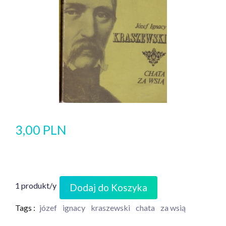
3,00 PLN
1 produkt/y
Dodaj do Koszyka
Tags :
józef
ignacy
kraszewski
chata
za wsią