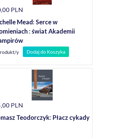
,00 PLN
chelle Mead: Serce w
omieniach : świat Akademii
ampirów
Dodaj do Koszyka
produkt/y
,00 PLN
masz Teodorczyk: Płacz cykady