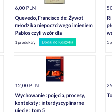
6,00 PLN
50
Quevedo, Francisco de: Żywot
Ri
młodzika niepoczciwego imieniem
pł
Pablos czyli wzór dla
w
obieżyświatów i zwierciadło
Dodaj do Koszyka
1 produkt/y
1 
filutów
12,00 PLN
25
Wychowanie : pojęcia, procesy,
To
konteksty : interdyscyplinarne
ujęcie : tom 5