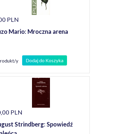
00 PLN
zo Mario: Mroczna arena
Dodaj do Koszyka
produkt/y
,00 PLN
gust Strindberg: Spowiedź
aleńca