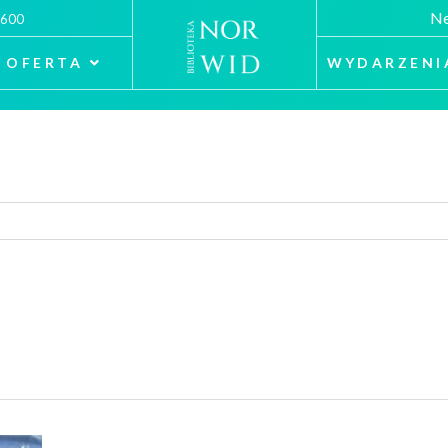
Ne
 600
OFERTA
WYDARZENI