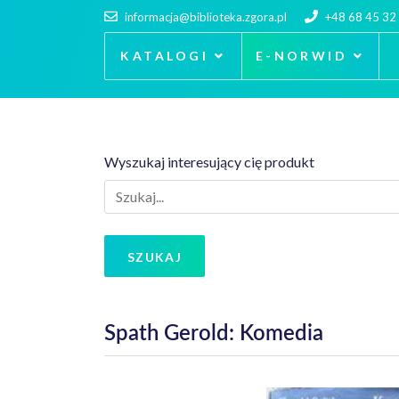
informacja@biblioteka.zgora.pl
+48 68 45 32
KATALOGI
E-NORWID
Wyszukaj interesujący cię produkt
SZUKAJ
Spath Gerold: Komedia