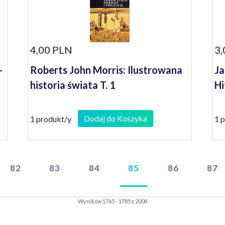
4,00 PLN
3,
-
Roberts John Morris: Ilustrowana
Ja
historia świata T. 1
Hi
Dodaj do Koszyka
1 produkt/y
1 
82
83
84
85
86
87
Wyników 1765 - 1785 z 2008