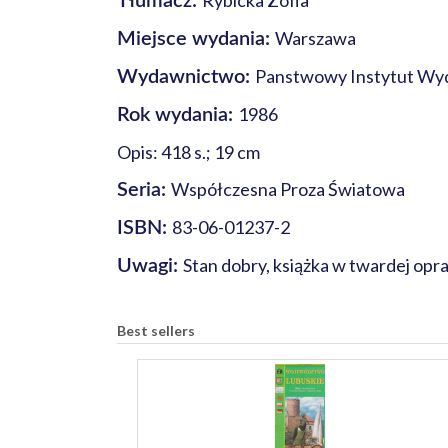
Rybicka Zofia
Tłumacz:
Warszawa
Miejsce wydania:
Panstwowy Instytut Wy
Wydawnictwo:
1986
Rok wydania:
Opis: 418 s.; 19 cm
Współczesna Proza Światowa
Seria:
83-06-01237-2
ISBN:
Stan dobry, książka w twardej opr
Uwagi:
Best sellers