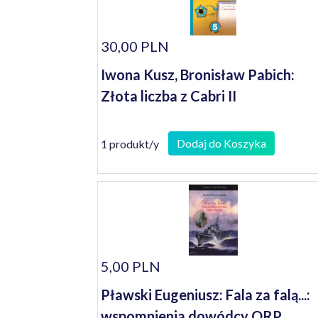
30,00 PLN
Iwona Kusz, Bronisław Pabich:
Złota liczba z Cabri II
Dodaj do Koszyka
1 produkt/y
5,00 PLN
Pławski Eugeniusz: Fala za falą...:
wspomnienia dowódcy ORP