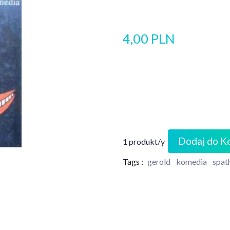
4,00 PLN
Dodaj do K
1 produkt/y
Tags :
gerold
komedia
spat