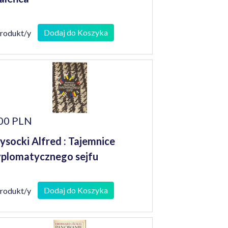
Dodaj do Koszyka
produkt/y
00 PLN
socki Alfred : Tajemnice
plomatycznego sejfu
Dodaj do Koszyka
produkt/y