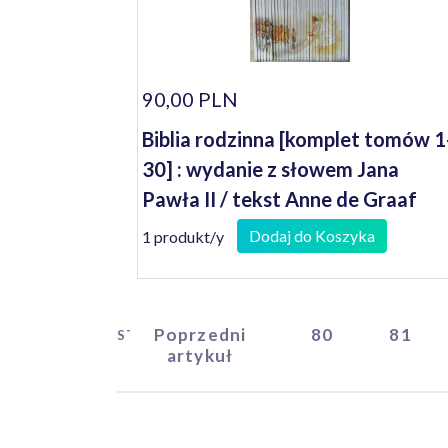
90,00 PLN
Biblia rodzinna [komplet tomów 1
30] : wydanie z słowem Jana
Pawła II / tekst Anne de Graaf
Dodaj do Koszyka
1 produkt/y
Poprzedni
80
81
START
artykuł