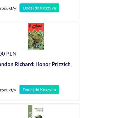
Dodaj do Koszyka
produkt/y
00 PLN
ndon Richard: Honor Prizzich
Dodaj do Koszyka
produkt/y