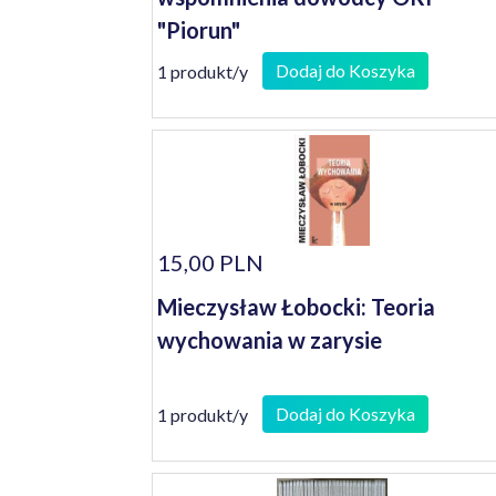
"Piorun"
Dodaj do Koszyka
1 produkt/y
15,00 PLN
Mieczysław Łobocki: Teoria
wychowania w zarysie
Dodaj do Koszyka
1 produkt/y