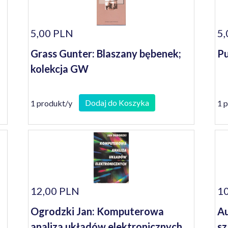
5,00 PLN
5,
Grass Gunter: Blaszany bębenek;
Pu
kolekcja GW
Dodaj do Koszyka
1 produkt/y
1 
12,00 PLN
10
Ogrodzki Jan: Komputerowa
Au
analiza układów elektronicznych
sz