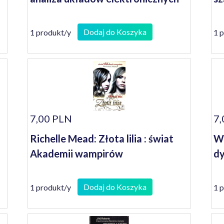
Dodaj do Koszyka
1 produkt/y
1 
7,00 PLN
7,
Richelle Mead: Złota lilia : świat
Wy
Akademii wampirów
dy
Dodaj do Koszyka
1 produkt/y
1 