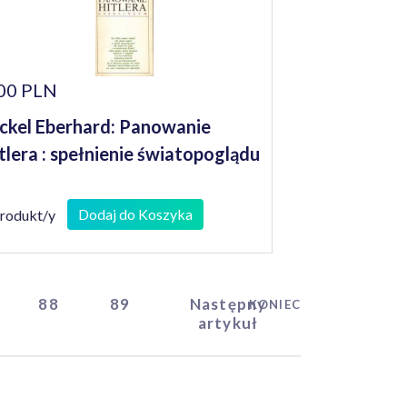
00 PLN
ckel Eberhard: Panowanie
tlera : spełnienie światopoglądu
Dodaj do Koszyka
produkt/y
88
89
Następny
KONIEC
artykuł