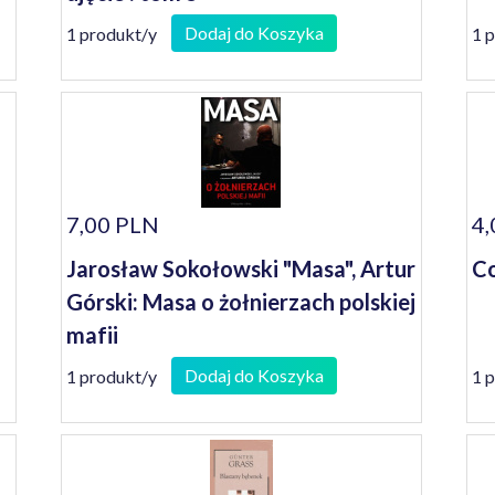
Dodaj do Koszyka
1 produkt/y
1 
7,00 PLN
4,
Jarosław Sokołowski "Masa", Artur
Co
Górski: Masa o żołnierzach polskiej
mafii
Dodaj do Koszyka
1 produkt/y
1 