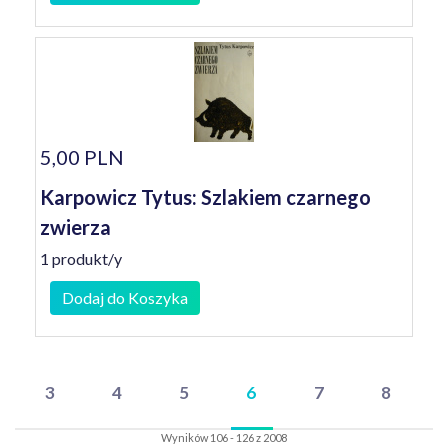
5,00 PLN
Karpowicz Tytus: Szlakiem czarnego
zwierza
1 produkt/y
Dodaj do Koszyka
3
4
5
6
7
8
Wyników 106 - 126 z 2008