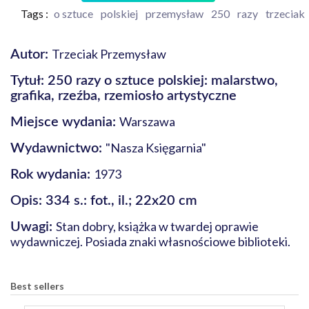
Tags :
o sztuce
polskiej
przemysław
250
razy
trzeciak
Trzeciak Przemysław
Autor:
Tytuł: 250 razy o sztuce polskiej: malarstwo,
grafika, rzeźba, rzemiosło artystyczne
Warszawa
Miejsce wydania:
"Nasza Księgarnia"
Wydawnictwo:
1973
Rok wydania:
Opis: 334 s.: fot., il.; 22x20 cm
Stan dobry, książka w twardej oprawie
Uwagi:
wydawniczej. Posiada znaki własnościowe biblioteki.
Best sellers