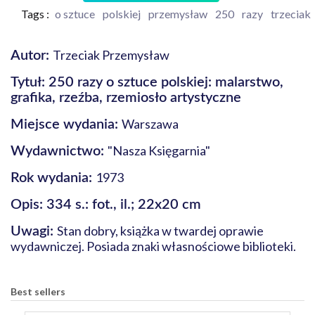
Tags :
o sztuce
polskiej
przemysław
250
razy
trzeciak
Trzeciak Przemysław
Autor:
Tytuł: 250 razy o sztuce polskiej: malarstwo,
grafika, rzeźba, rzemiosło artystyczne
Warszawa
Miejsce wydania:
"Nasza Księgarnia"
Wydawnictwo:
1973
Rok wydania:
Opis: 334 s.: fot., il.; 22x20 cm
Stan dobry, książka w twardej oprawie
Uwagi:
wydawniczej. Posiada znaki własnościowe biblioteki.
Best sellers