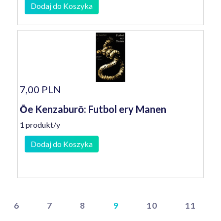
Dodaj do Koszyka
7,00 PLN
Ōe Kenzaburō: Futbol ery Manen
1 produkt/y
Dodaj do Koszyka
6
7
8
9
10
11