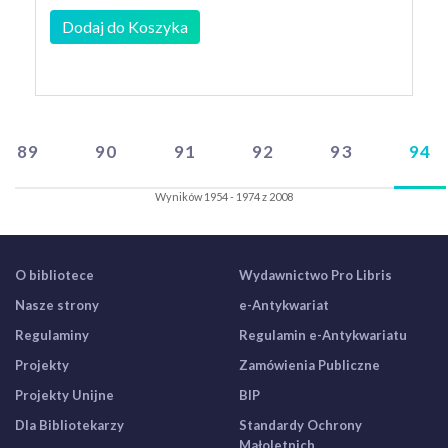
Dodaj do Koszyka
89
90
91
92
93
94
Wyników 1954 - 1974 z 2008
O bibliotece
Wydawnictwo Pro Libris
Nasze strony
e-Antykwariat
Regulaminy
Regulamin e-Antykwariatu
Projekty
Zamówienia Publiczne
Projekty Unijne
BIP
Dla Bibliotekarzy
Standardy Ochrony
Małoletnich