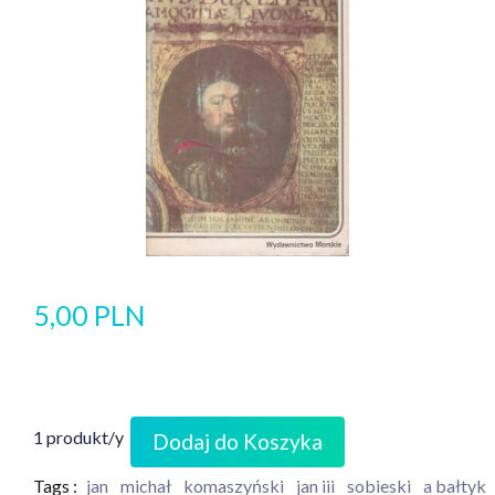
5,00 PLN
1 produkt/y
Dodaj do Koszyka
Tags :
jan
michał
komaszyński
jan iii
sobieski
a bałtyk