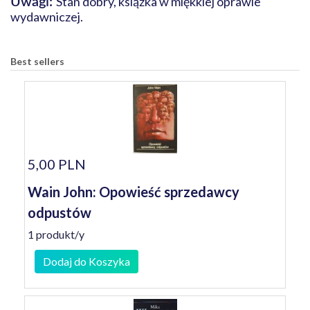
Stan dobry, książka w miękkiej oprawie
Uwagi:
wydawniczej.
Best sellers
5,00 PLN
Wain John: Opowieść sprzedawcy
odpustów
1 produkt/y
Dodaj do Koszyka