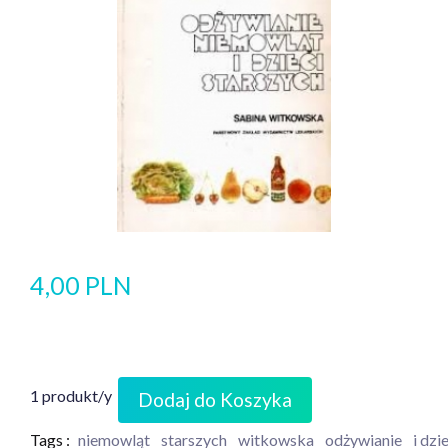
4,00 PLN
1 produkt/y
Dodaj do Koszyka
Tags :
niemowląt
starszych
witkowska
odżywianie
i dzi