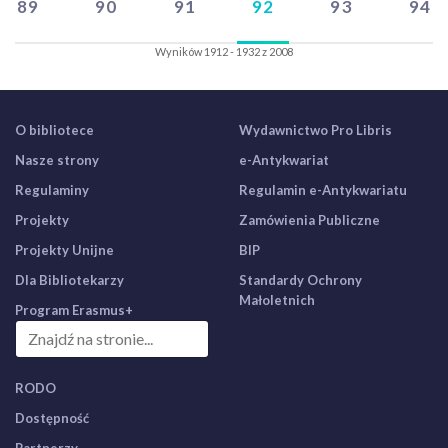
89
90
91
92
93
94
Wyników 1912 - 1932 z 2008
O bibliotece
Wydawnictwo Pro Libris
Nasze strony
e-Antykwariat
Regulaminy
Regulamin e-Antykwariatu
Projekty
Zamówienia Publiczne
Projekty Unijne
BIP
Dla Bibliotekarzy
Standardy Ochrony
Małoletnich
Program Erasmus+
RODO
Dostępność