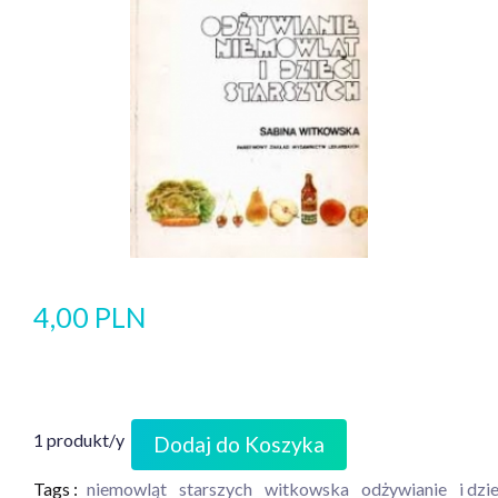
4,00 PLN
1 produkt/y
Dodaj do Koszyka
Tags :
niemowląt
starszych
witkowska
odżywianie
i dzi