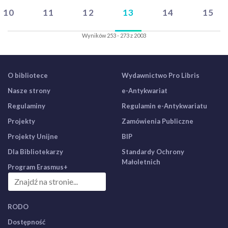
10
11
12
13
14
15
Wyników 253 - 273 z 2003
O bibliotece
Wydawnictwo Pro Libris
Nasze strony
e-Antykwariat
Regulaminy
Regulamin e-Antykwariatu
Projekty
Zamówienia Publiczne
Projekty Unijne
BIP
Dla Bibliotekarzy
Standardy Ochrony
Małoletnich
Program Erasmus+
RODO
Dostępność