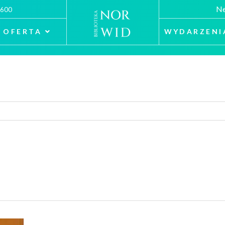
Ne
 600
OFERTA
WYDARZENI