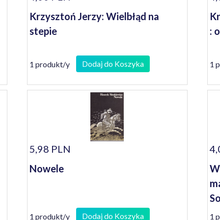
Krzysztoń Jerzy: Wielbłąd na
Kr
stepie
: 
Dodaj do Koszyka
1 produkt/y
1 
5,98 PLN
4,
Nowele
Wi
ma
So
Dodaj do Koszyka
1 produkt/y
1 