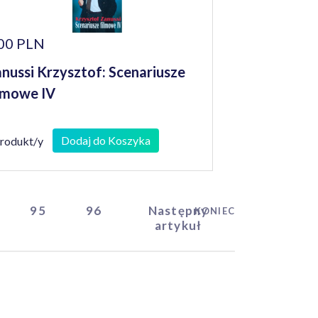
00 PLN
nussi Krzysztof: Scenariusze
lmowe IV
Dodaj do Koszyka
produkt/y
95
96
Następny
KONIEC
artykuł