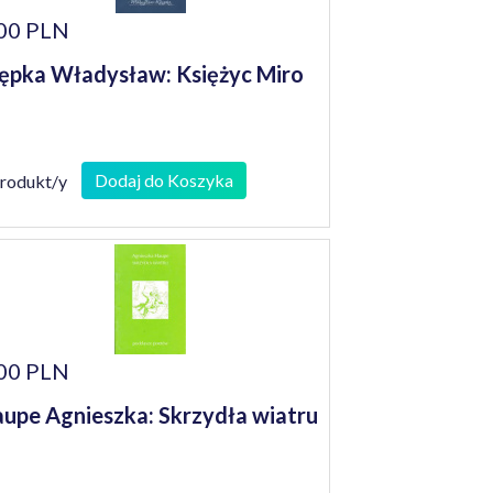
00 PLN
ępka Władysław: Księżyc Miro
Dodaj do Koszyka
produkt/y
00 PLN
upe Agnieszka: Skrzydła wiatru