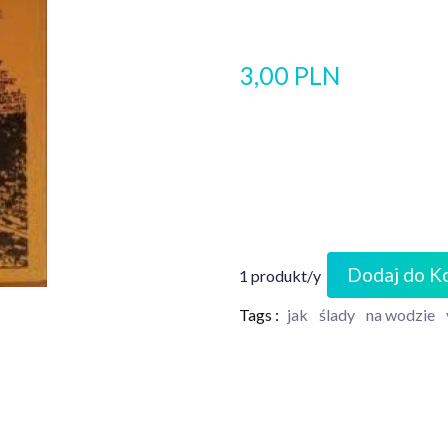
3,00 PLN
Dodaj do K
1 produkt/y
Tags :
jak
ślady
na wodzie