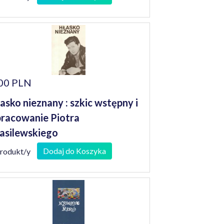
00 PLN
asko nieznany : szkic wstępny i
racowanie Piotra
silewskiego
Dodaj do Koszyka
produkt/y