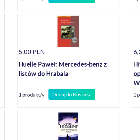
5,00 PLN
6,
Huelle Paweł: Mercedes-benz z
Hł
listów do Hrabala
op
Wa
Dodaj do Koszyka
1 produkt/y
1 