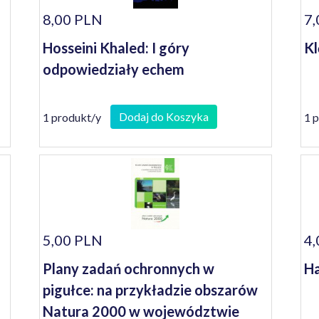
8,00 PLN
7,
Hosseini Khaled: I góry
Kl
odpowiedziały echem
Dodaj do Koszyka
1 produkt/y
1 
5,00 PLN
4,
Plany zadań ochronnych w
Ha
pigułce: na przykładzie obszarów
Natura 2000 w województwie