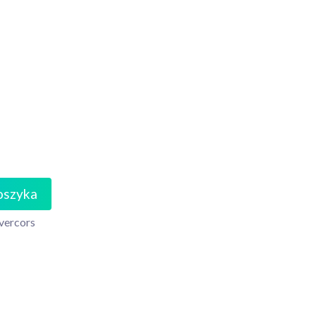
oszyka
vercors