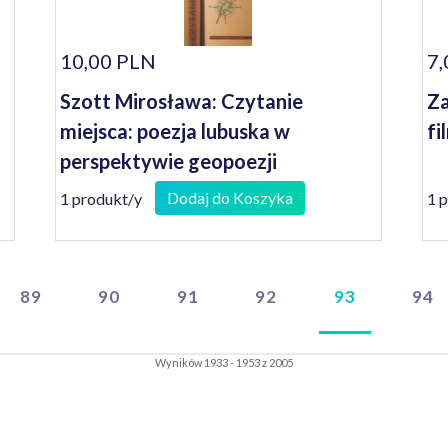
10,00 PLN
7,
Szott Mirosława: Czytanie
Za
miejsca: poezja lubuska w
fi
perspektywie geopoezji
Dodaj do Koszyka
1 produkt/y
1 
89
90
91
92
93
94
Wyników 1933 - 1953 z 2005