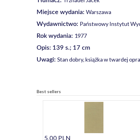
Trznadel Jacek
Tłumacz:
Warszawa
Miejsce wydania:
Państwowy Instytut Wy
Wydawnictwo:
1977
Rok wydania:
Opis: 139 s.; 17 cm
Stan dobry, książka w twardej opr
Uwagi:
Best sellers
5,00 PLN