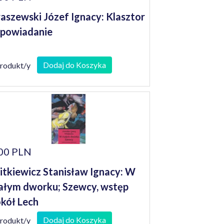
aszewski Józef Ignacy: Klasztor
opowiadanie
Dodaj do Koszyka
produkt/y
00 PLN
tkiewicz Stanisław Ignacy: W
łym dworku; Szewcy, wstęp
kół Lech
Dodaj do Koszyka
produkt/y