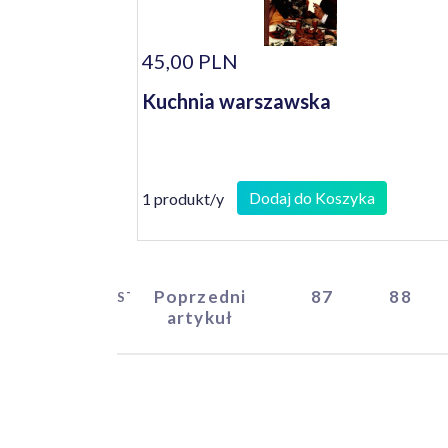
45,00 PLN
Kuchnia warszawska
Dodaj do Koszyka
1 produkt/y
Poprzedni
87
88
START
artykuł