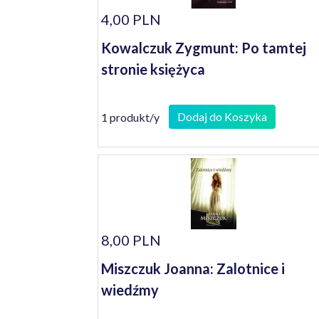
4,00 PLN
Kowalczuk Zygmunt: Po tamtej
stronie księżyca
Dodaj do Koszyka
1 produkt/y
8,00 PLN
Miszczuk Joanna: Zalotnice i
wiedźmy