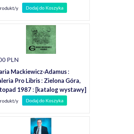
Dodaj do Koszyka
produkt/y
00 PLN
ria Mackiewicz-Adamus :
leria Pro Libris : Zielona Góra,
stopad 1987 : [katalog wystawy]
Dodaj do Koszyka
produkt/y