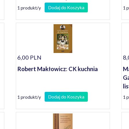
lubuskim
Dodaj do Koszyka
1 produkt/y
1 
6,00 PLN
8,
Robert Makłowicz: CK kuchnia
Ma
Ga
li
Dodaj do Koszyka
1 produkt/y
1 