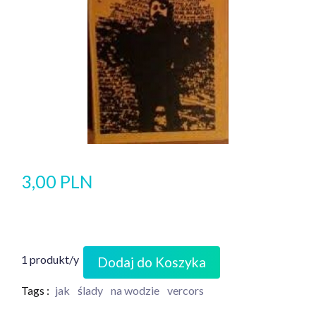
3,00 PLN
1 produkt/y
Dodaj do Koszyka
Tags :
jak
ślady
na wodzie
vercors