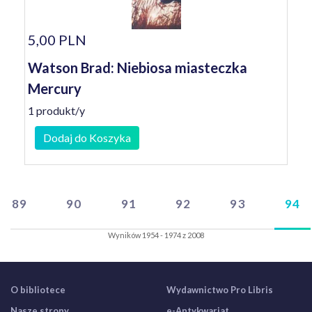
5,00 PLN
Watson Brad: Niebiosa miasteczka
Mercury
1 produkt/y
Dodaj do Koszyka
89
90
91
92
93
94
Wyników 1954 - 1974 z 2008
O bibliotece
Wydawnictwo Pro Libris
Nasze strony
e-Antykwariat