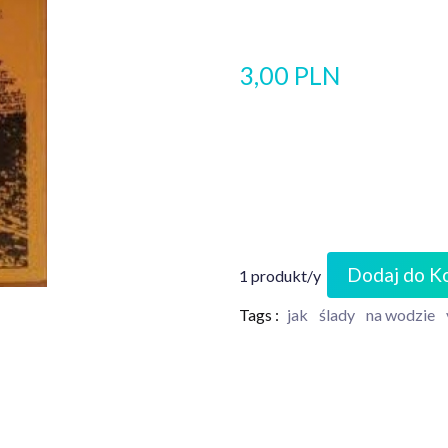
3,00 PLN
Dodaj do K
1 produkt/y
Tags :
jak
ślady
na wodzie