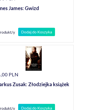
nes James: Gwizd
Dodaj do Koszyka
produkt/y
,00 PLN
rkus Zusak: Złodziejka książek
Dodaj do Koszyka
produkt/y