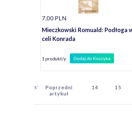
7,00 PLN
Mieczkowski Romuald: Podłoga 
celi Konrada
Dodaj do Koszyka
1 produkt/y
Poprzedni
14
15
START
artykuł