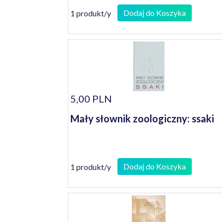
Augusta Poniatowskiego - fakty,
Dodaj do Koszyka
1 produkt/y
ciekawostki i anegdotyy
5,00 PLN
Mały słownik zoologiczny: ssaki
Dodaj do Koszyka
1 produkt/y