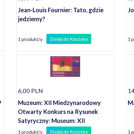
Jean-Louis Fournier: Tato, gdzie
Jo
jedziemy?
Dodaj do Koszyka
1 produkt/y
1 
6,00 PLN
14
9
Muzeum: XII Miedzynarodowy
Ma
Otwarty Konkurs na Rysunek
Satyryczny: Museum: XII
International Cartoon Contest
Dodaj do Koszyka
1 produkt/y
1 