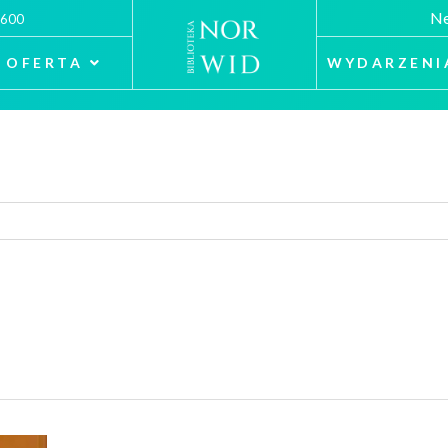
Ne
 600
OFERTA
WYDARZENI