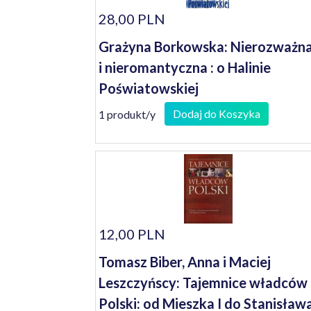
28,00 PLN
Grażyna Borkowska: Nierozważn
i nieromantyczna : o Halinie
Poświatowskiej
Dodaj do Koszyka
1 produkt/y
12,00 PLN
Tomasz Biber, Anna i Maciej
Leszczyńscy: Tajemnice władców
Polski: od Mieszka I do Stanisław