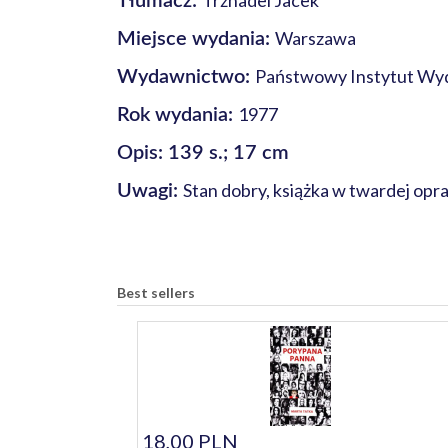
Trznadel Jacek
Tłumacz:
Warszawa
Miejsce wydania:
Państwowy Instytut Wy
Wydawnictwo:
1977
Rok wydania:
Opis: 139 s.; 17 cm
Stan dobry, książka w twardej opr
Uwagi:
Best sellers
18,00 PLN