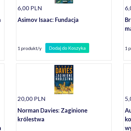
6,00 PLN
6,
a
Asimov Isaac: Fundacja
Br
m
Dodaj do Koszyka
1 produkt/y
1 
20,00 PLN
5,
Norman Davies: Zaginione
Au
królestwa
k
a
w