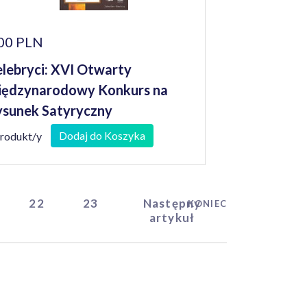
00 PLN
lebryci: XVI Otwarty
ędzynarodowy Konkurs na
sunek Satyryczny
Dodaj do Koszyka
produkt/y
22
23
Następny
KONIEC
artykuł