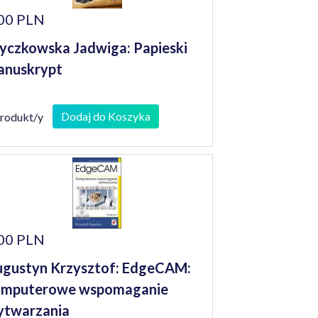
00 PLN
yczkowska Jadwiga: Papieski
anuskrypt
Dodaj do Koszyka
produkt/y
00 PLN
gustyn Krzysztof: EdgeCAM:
omputerowe wspomaganie
ytwarzania