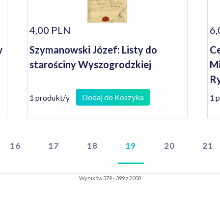
4,00 PLN
6,
w
Szymanowski Józef: Listy do
Ce
starościny Wyszogrodzkiej
Mi
Ry
Dodaj do Koszyka
1 produkt/y
1 
16
17
18
19
20
21
Wyników 379 - 399 z 2008