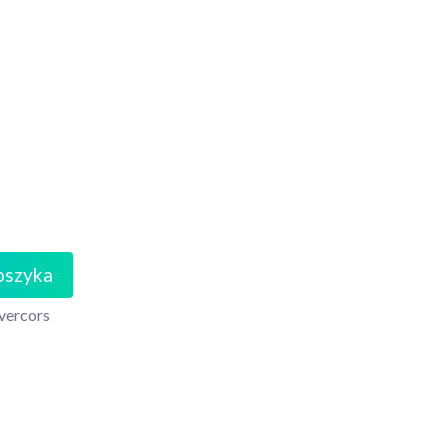
oszyka
vercors