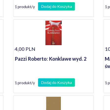
Dodaj do Koszyka
1 produkt/y
1 
4,00 PLN
10
Pazzi Roberto: Konklawe wyd. 2
Ma
św
Dodaj do Koszyka
1 produkt/y
1 