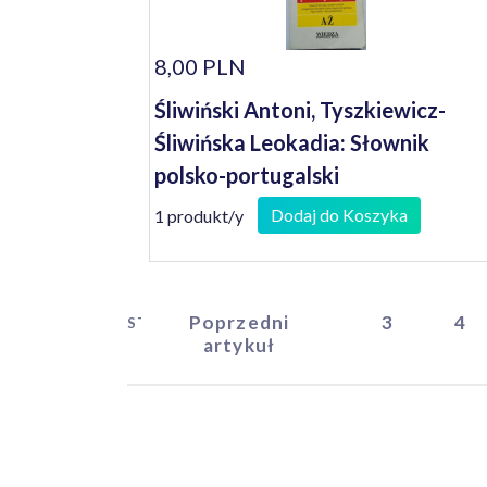
8,00 PLN
Śliwiński Antoni, Tyszkiewicz-
Śliwińska Leokadia: Słownik
polsko-portugalski
Dodaj do Koszyka
1 produkt/y
Poprzedni
3
4
START
artykuł