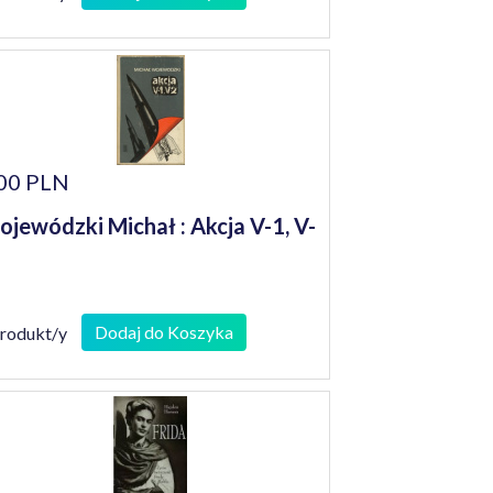
00 PLN
jewódzki Michał : Akcja V-1, V-
Dodaj do Koszyka
produkt/y