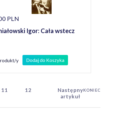
00 PLN
iałowski Igor: Cała wstecz
Dodaj do Koszyka
produkt/y
11
12
Następny
KONIEC
artykuł