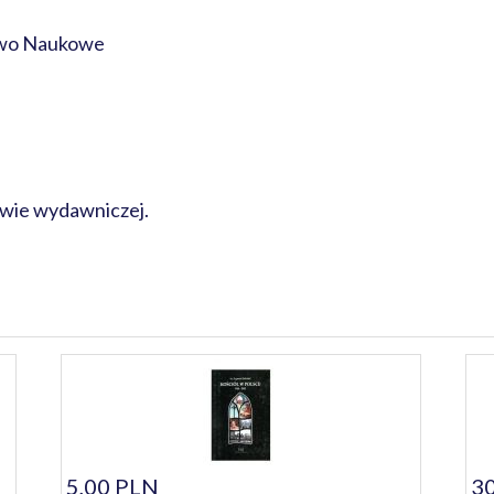
wo Naukowe
awie wydawniczej.
5,00 PLN
30