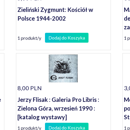
Zieliński Zygmunt: Kościół w
Ma
Polsce 1944-2002
de
za
od
Dodaj do Koszyka
1 produkt/y
1 
8,00 PLN
3,
e
Jerzy Flisak : Galeria Pro Libris :
Mo
Zielona Góra, wrzesień 1990 :
po
[katalog wystawy]
St
Dodaj do Koszyka
1 produkt/y
1 