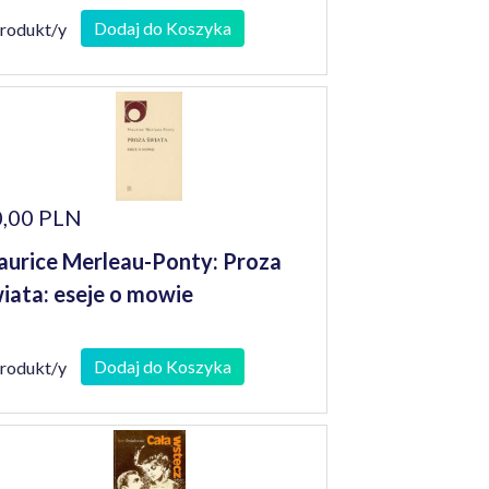
Dodaj do Koszyka
produkt/y
,00 PLN
urice Merleau-Ponty: Proza
iata: eseje o mowie
Dodaj do Koszyka
produkt/y