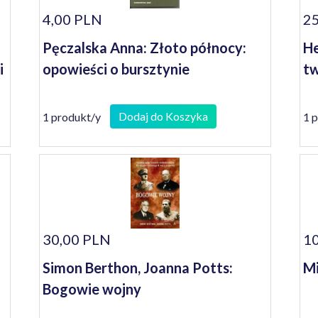
4,00 PLN
25
Pęczalska Anna: Złoto północy:
He
i
opowieści o bursztynie
tw
Dodaj do Koszyka
1 produkt/y
1 
30,00 PLN
10
Simon Berthon, Joanna Potts:
Mi
Bogowie wojny