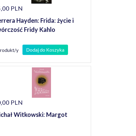
,00 PLN
rrera Hayden: Frida: życie i
órczość Fridy Kahlo
Dodaj do Koszyka
produkt/y
,00 PLN
chał Witkowski: Margot