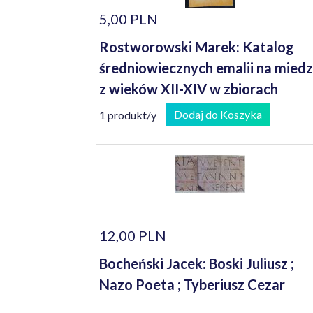
5,00 PLN
Rostworowski Marek: Katalog
średniowiecznych emalii na miedz
z wieków XII-XIV w zbiorach
Czartoryskich w Krakowie
Dodaj do Koszyka
1 produkt/y
12,00 PLN
Bocheński Jacek: Boski Juliusz ;
Nazo Poeta ; Tyberiusz Cezar