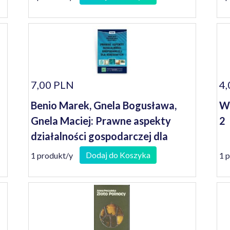
7,00 PLN
4,
Benio Marek, Gnela Bogusława,
Wo
Gnela Maciej: Prawne aspekty
2
działalności gospodarczej dla
księgowych
Dodaj do Koszyka
1 produkt/y
1 