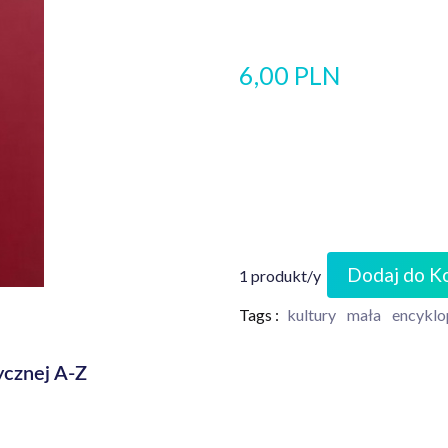
6,00 PLN
Dodaj do K
1 produkt/y
Tags :
kultury
mała
encyklo
ycznej A-Z