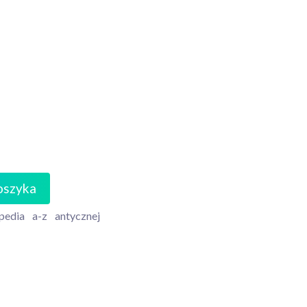
oszyka
pedia
a-z
antycznej