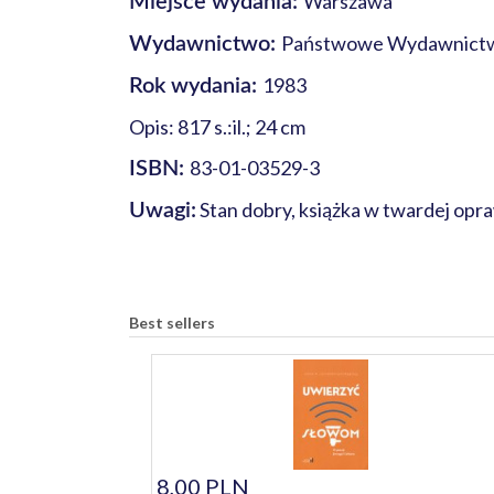
Warszawa
Miejsce wydania:
Państwowe Wydawnict
Wydawnictwo:
1983
Rok wydania:
Opis: 817 s.:il.; 24 cm
83-01-03529-3
ISBN:
Stan dobry, książka w twardej opr
Uwagi:
Best sellers
8,00 PLN