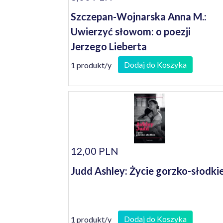
Szczepan-Wojnarska Anna M.:
Uwierzyć słowom: o poezji
Jerzego Lieberta
Dodaj do Koszyka
1 produkt/y
12,00 PLN
Judd Ashley: Życie gorzko-słodki
Dodaj do Koszyka
1 produkt/y