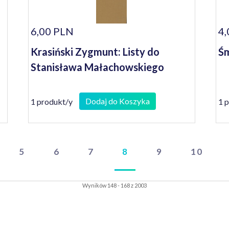
6,00 PLN
4,
Krasiński Zygmunt: Listy do
Śm
Stanisława Małachowskiego
Dodaj do Koszyka
1 produkt/y
1 
5
6
7
8
9
10
Wyników 148 - 168 z 2003