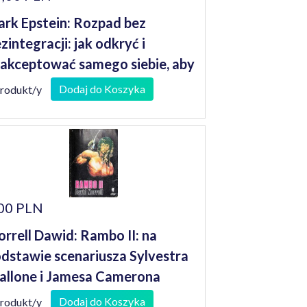
rk Epstein: Rozpad bez
zintegracji: jak odkryć i
akceptować samego siebie, aby
naleźć pełnię życia
Dodaj do Koszyka
produkt/y
00 PLN
rrell Dawid: Rambo II: na
dstawie scenariusza Sylvestra
allone i Jamesa Camerona
Dodaj do Koszyka
produkt/y