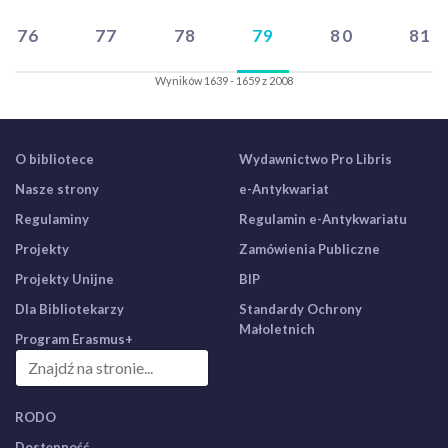
76
77
78
79
80
81
Wyników 1639 - 1659 z 2008
O bibliotece
Wydawnictwo Pro Libris
Nasze strony
e-Antykwariat
Regulaminy
Regulamin e-Antykwariatu
Projekty
Zamówienia Publiczne
Projekty Unijne
BIP
Dla Bibliotekarzy
Standardy Ochrony
Małoletnich
Program Erasmus+
RODO
Dostępność