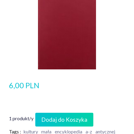
6,00 PLN
1 produkt/y
Dodaj do Koszyka
Tags :
kultury
mała
encyklopedia
a-z
antycznej