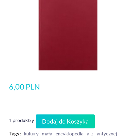
6,00 PLN
1 produkt/y
Dodaj do Koszyka
Tags :
kultury
mała
encyklopedia
a-z
antycznej