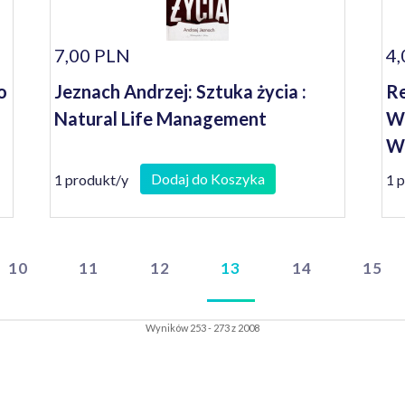
7,00 PLN
4,
o
Jeznach Andrzej: Sztuka życia :
Re
Natural Life Management
Wł
Wo
Pu
Dodaj do Koszyka
1 produkt/y
1 
Zi
10
11
12
13
14
15
Wyników 253 - 273 z 2008