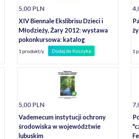
5,00 PLN
4,
XIV Biennale Ekslibrisu Dzieci i
Pa
Młodzieży, Żary 2012: wystawa
ży
pokonkursowa: katalog
Dodaj do Koszyka
1 produkt/y
1 
5,00 PLN
7,
Vademecum instytucji ochrony
Po
środowiska w województwie
"c
lubuskim
Fe