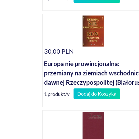
30,00 PLN
Europa nie prowincjonalna:
przemiany na ziemiach wschodni
dawnej Rzeczypospolitej (Białoruś
Litwa, Łotwa, Ukraina, wchodnie
Dodaj do Koszyka
1 produkt/y
pogranicze III Rzeczypospolitej
Polskiej) w latach 1771-1999