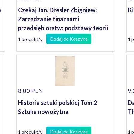
e
Czekaj Jan, Dresler Zbigniew:
Ki
Zarządzanie finansami
przedsiębiorstw: podstawy teorii
Dodaj do Koszyka
1 produkt/y
1 
8,00 PLN
9,
Historia sztuki polskiej Tom 2
Da
Sztuka nowożytna
Th
Dodaj do Koszyka
1 produkt/y
1 