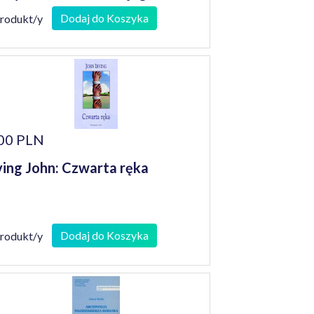
órczości
Dodaj do Koszyka
produkt/y
00 PLN
ving John: Czwarta ręka
Dodaj do Koszyka
produkt/y