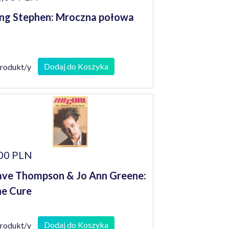
ng Stephen: Mroczna połowa
Dodaj do Koszyka
produkt/y
00 PLN
ve Thompson & Jo Ann Greene:
e Cure
Dodaj do Koszyka
produkt/y