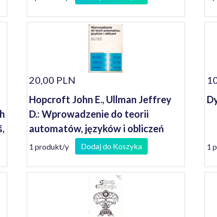
20,00 PLN
10
Hopcroft John E., Ullman Jeffrey
Dy
ch
D.: Wprowadzenie do teorii
,
automatów, języków i obliczeń
Dodaj do Koszyka
1 produkt/y
1 