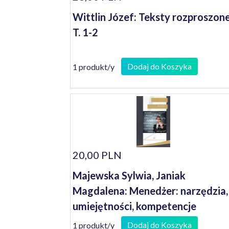
Wittlin Józef: Teksty rozproszon
T. 1-2
Dodaj do Koszyka
1 produkt/y
20,00 PLN
Majewska Sylwia, Janiak
Magdalena: Menedżer: narzędzia,
umiejętności, kompetencje
Dodaj do Koszyka
1 produkt/y