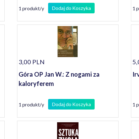
tw
Dodaj do Koszyka
1 produkt/y
1 
3,00 PLN
5,
Góra OP Jan W.: Z nogami za
Ir
kaloryferem
Dodaj do Koszyka
1 produkt/y
1 