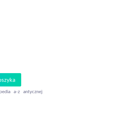
oszyka
pedia
a-z
antycznej