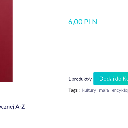
6,00 PLN
Dodaj do K
1 produkt/y
Tags :
kultury
mała
encyklo
ycznej A-Z