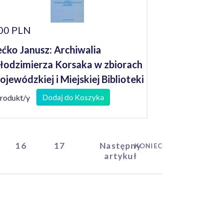
00 PLN
ćko Janusz: Archiwalia
odzimierza Korsaka w zbiorach
jewódzkiej i Miejskiej Biblioteki
blicznej im. C. Norwida w
Dodaj do Koszyka
produkt/y
elonej Górze
16
17
Następny
KONIEC
artykuł