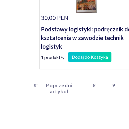
30,00 PLN
Podstawy logistyki: podręcznik d
kształcenia w zawodzie technik
logistyk
Dodaj do Koszyka
1 produkt/y
Poprzedni
8
9
START
artykuł