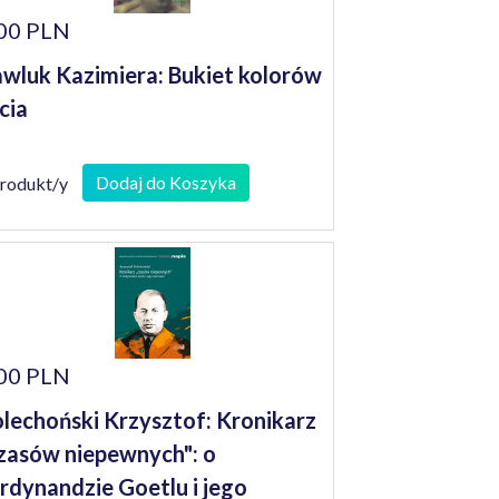
00 PLN
wluk Kazimiera: Bukiet kolorów
cia
Dodaj do Koszyka
produkt/y
00 PLN
lechoński Krzysztof: Kronikarz
zasów niepewnych": o
rdynandzie Goetlu i jego