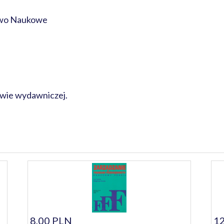
wo Naukowe
awie wydawniczej.
8,00 PLN
12