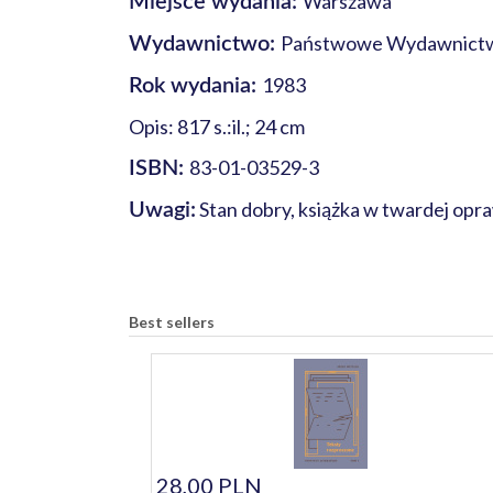
Warszawa
Miejsce wydania:
Państwowe Wydawnict
Wydawnictwo:
1983
Rok wydania:
Opis: 817 s.:il.; 24 cm
83-01-03529-3
ISBN:
Stan dobry, książka w twardej opr
Uwagi:
Best sellers
28,00 PLN