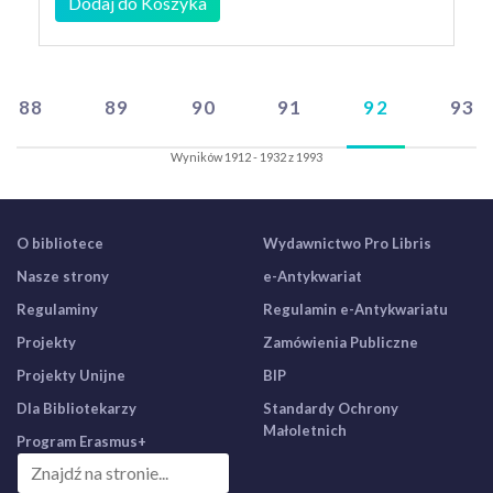
Dodaj do Koszyka
88
89
90
91
92
93
Wyników 1912 - 1932 z 1993
O bibliotece
Wydawnictwo Pro Libris
Nasze strony
e-Antykwariat
Regulaminy
Regulamin e-Antykwariatu
Projekty
Zamówienia Publiczne
Projekty Unijne
BIP
Dla Bibliotekarzy
Standardy Ochrony
Małoletnich
Program Erasmus+