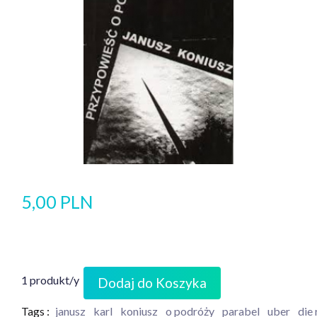
5,00 PLN
1 produkt/y
Dodaj do Koszyka
Tags :
janusz
karl
koniusz
o podróży
parabel
uber
die 