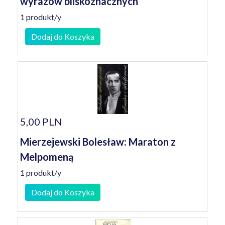
wyrazów bliskoznacznych
1 produkt/y
Dodaj do Koszyka
5,00 PLN
Mierzejewski Bolesław: Maraton z
Melpomeną
1 produkt/y
Dodaj do Koszyka