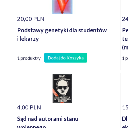
20,00 PLN
24
a
Podstawy genetyki dla studentów
Pe
i lekarzy
te
(m
Dodaj do Koszyka
1 produkt/y
1 
4,00 PLN
15
Sąd nad autorami stanu
Dl
wojennego
ek