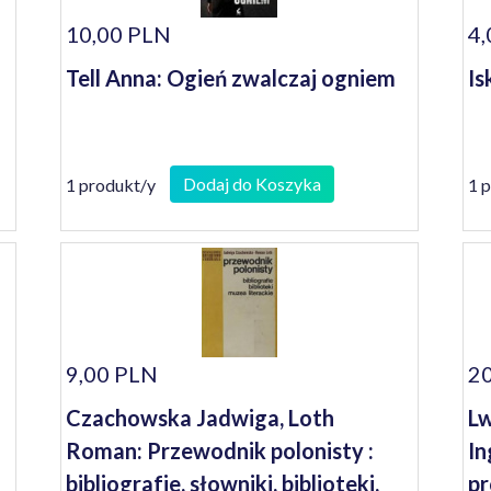
10,00 PLN
4,
Tell Anna: Ogień zwalczaj ogniem
Is
Dodaj do Koszyka
1 produkt/y
1 
9,00 PLN
20
Czachowska Jadwiga, Loth
Lw
Roman: Przewodnik polonisty :
In
bibliografie, słowniki, biblioteki,
pr