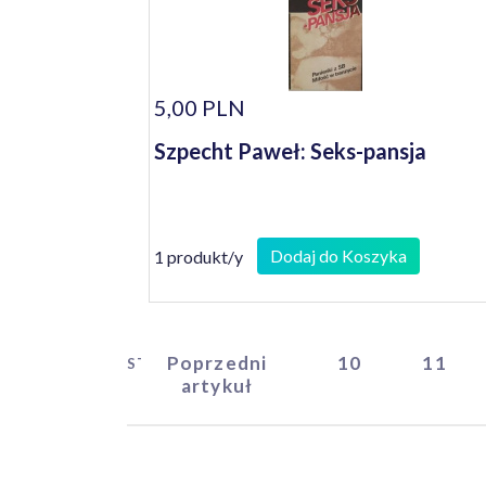
5,00 PLN
Szpecht Paweł: Seks-pansja
Dodaj do Koszyka
1 produkt/y
Poprzedni
10
11
START
artykuł