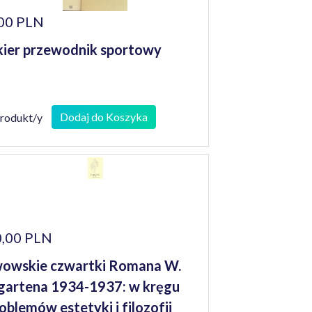
00 PLN
kier przewodnik sportowy
Dodaj do Koszyka
produkt/y
,00 PLN
owskie czwartki Romana W.
gartena 1934-1937: w kręgu
oblemów estetyki i filozofii