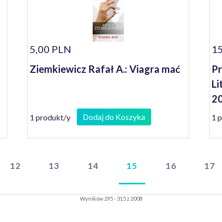
5,00 PLN
15
Ziemkiewicz Rafał A.: Viagra mać
Pr
Li
20
Dodaj do Koszyka
1 produkt/y
1 
12
13
14
15
16
17
Wyników 295 - 315 z 2008