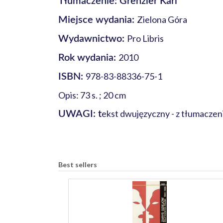
Tłumaczenie: Grenzler Karl
Zielona Góra
Miejsce wydania:
Pro Libris
Wydawnictwo:
2010
Rok wydania:
978-83-88336-75-1
ISBN:
Opis: 73 s. ; 20 cm
ekst dwujęzyczny - z tłumacze
UWAGI: t
Best sellers