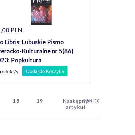
,00 PLN
o Libris: Lubuskie Pismo
teracko-Kulturalne nr 5(86)
23: Popkultura
Dodaj do Koszyka
produkt/y
18
19
Następny
KONIEC
artykuł