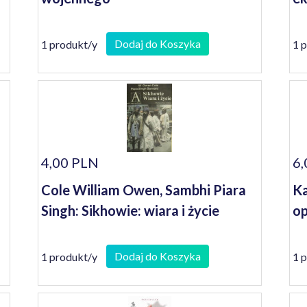
Dodaj do Koszyka
1 produkt/y
1 
4,00 PLN
6,
Cole William Owen, Sambhi Piara
Ka
Singh: Sikhowie: wiara i życie
o
Dodaj do Koszyka
1 produkt/y
1 