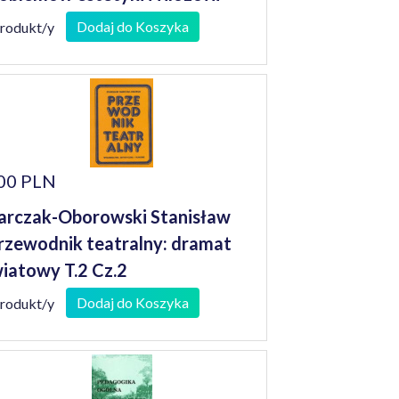
teratury
Dodaj do Koszyka
produkt/y
00 PLN
rczak-Oborowski Stanisław
rzewodnik teatralny: dramat
iatowy T.2 Cz.2
Dodaj do Koszyka
produkt/y