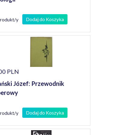
Dodaj do Koszyka
produkt/y
00 PLN
ński Józef: Przewodnik
perowy
Dodaj do Koszyka
produkt/y