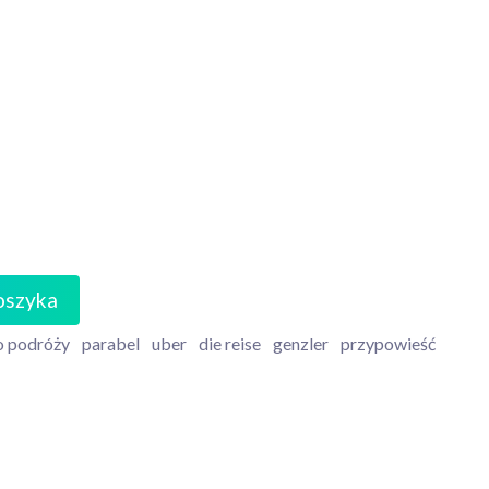
oszyka
o podróży
parabel
uber
die reise
genzler
przypowieść