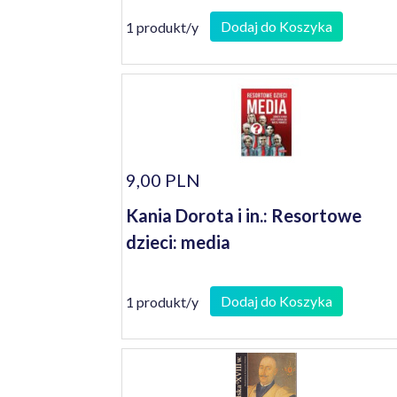
Dodaj do Koszyka
1 produkt/y
9,00 PLN
Kania Dorota i in.: Resortowe
dzieci: media
Dodaj do Koszyka
1 produkt/y