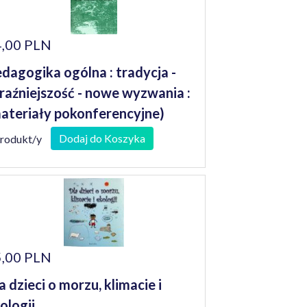
,00 PLN
dagogika ogólna : tradycja -
raźniejszość - nowe wyzwania :
ateriały pokonferencyjne)
Dodaj do Koszyka
produkt/y
,00 PLN
a dzieci o morzu, klimacie i
ologii