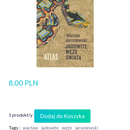
8,00 PLN
1 produkt/y
Dodaj do Koszyka
Tags :
wacław
jadowite
węże
jaroniewski