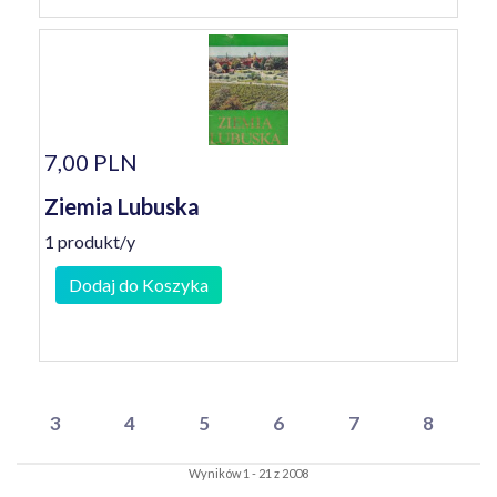
7,00 PLN
Ziemia Lubuska
1 produkt/y
Dodaj do Koszyka
3
4
5
6
7
8
Wyników 1 - 21 z 2008