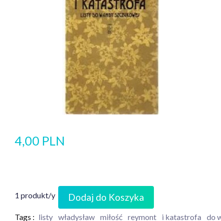
4,00 PLN
1 produkt/y
Dodaj do Koszyka
Tags :
listy
władysław
miłość
reymont
i katastrofa
do 