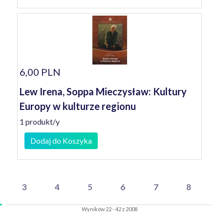
6,00 PLN
Lew Irena, Soppa Mieczysław: Kultury
Europy w kulturze regionu
1 produkt/y
Dodaj do Koszyka
3
4
5
6
7
8
Wyników 22 - 42 z 2008