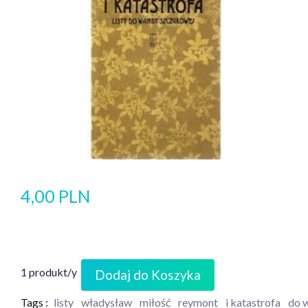
4,00 PLN
1 produkt/y
Dodaj do Koszyka
Tags :
listy
władysław
miłość
reymont
i katastrofa
do 