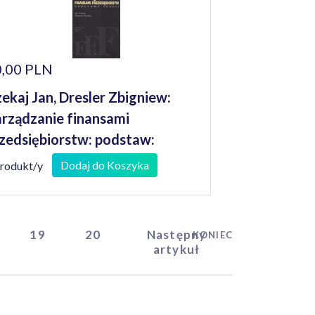
,00 PLN
ekaj Jan, Dresler Zbigniew:
rządzanie finansami
zedsiębiorstw: podstaw:
dstawy teorii teorii
Dodaj do Koszyka
produkt/y
19
20
Następny
KONIEC
artykuł