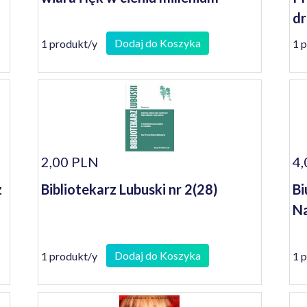
d
P
Dodaj do Koszyka
1 produkt/y
1 
2,00 PLN
4,
z
Bibliotekarz Lubuski nr 2(28)
Bi
Na
Dodaj do Koszyka
1 produkt/y
1 