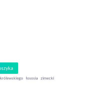
oszyka
 królewskiego
łososia
zimecki