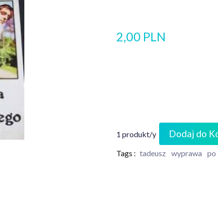
2,00 PLN
Dodaj do K
1 produkt/y
Tags :
tadeusz
wyprawa
po