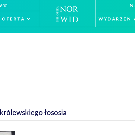
Ne
 600
OFERTA
WYDARZENI
królewskiego łososia