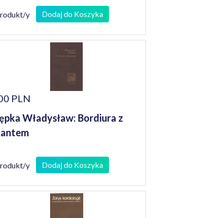
Dodaj do Koszyka
produkt/y
00 PLN
ępka Władysław: Bordiura z
kantem
Dodaj do Koszyka
produkt/y