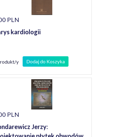
00 PLN
rys kardiologii
Dodaj do Koszyka
produkt/y
00 PLN
ndarewicz Jerzy:
ojektowanie płytek obwodów