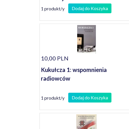
Paweł Stachnik
Dodaj do Koszyka
1 produkt/y
10,00 PLN
Kukułcza 1: wspomnienia
radiowców
Dodaj do Koszyka
1 produkt/y