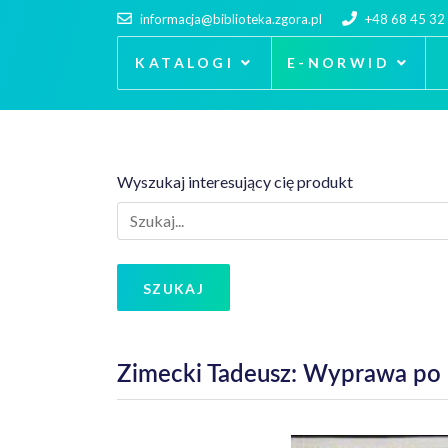
informacja@biblioteka.zgora.pl
+48 68 45 32
KATALOGI
E-NORWID
Wyszukaj interesujący cię produkt
SZUKAJ
Zimecki Tadeusz: Wyprawa po 