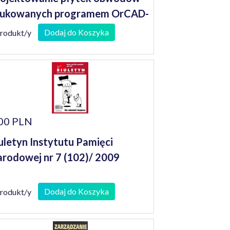
rukowanych programem OrCAD-
CB
Dodaj do Koszyka
produkt/y
00 PLN
uletyn Instytutu Pamięci
rodowej nr 7 (102)/ 2009
Dodaj do Koszyka
produkt/y