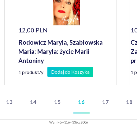
12,00 PLN
10
Rodowicz Maryla, Szabłowska
Cz
Maria: Maryla: życie Marii
Za
Antoniny
pr
po
Dodaj do Koszyka
1 produkt/y
1 
13
14
15
16
17
18
Wyników 316 - 336 z 2006