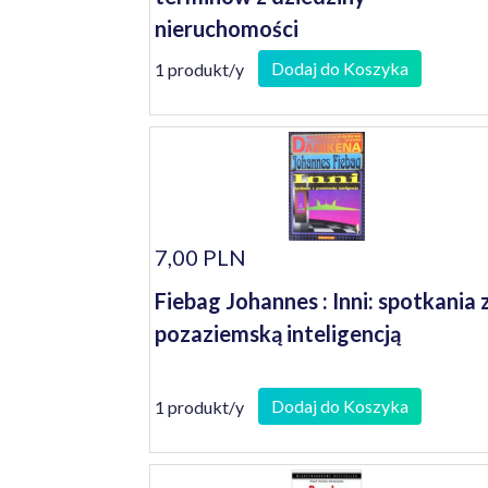
nieruchomości
Dodaj do Koszyka
1 produkt/y
7,00 PLN
Fiebag Johannes : Inni: spotkania 
pozaziemską inteligencją
Dodaj do Koszyka
1 produkt/y