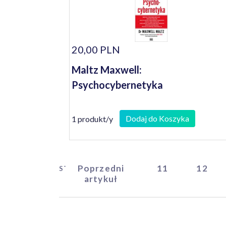
20,00 PLN
Maltz Maxwell:
Psychocybernetyka
Dodaj do Koszyka
1 produkt/y
Poprzedni
11
12
START
artykuł