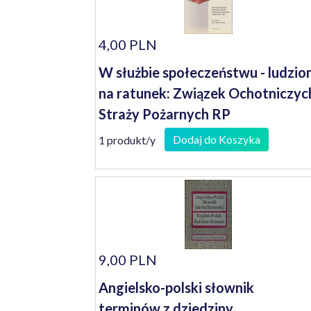
4,00 PLN
W służbie społeczeństwu - ludzi
na ratunek: Związek Ochotniczyc
Straży Pożarnych RP
Województwa Lubuskiego w
Dodaj do Koszyka
1 produkt/y
latach 1998-2012
9,00 PLN
Angielsko-polski słownik
terminów z dziedziny