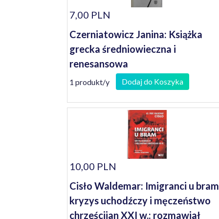
7,00 PLN
Czerniatowicz Janina: Książka
grecka średniowieczna i
renesansowa
Dodaj do Koszyka
1 produkt/y
10,00 PLN
Cisło Waldemar: Imigranci u bram
kryzys uchodźczy i męczeństwo
chrześcijan XXI w.: rozmawiał