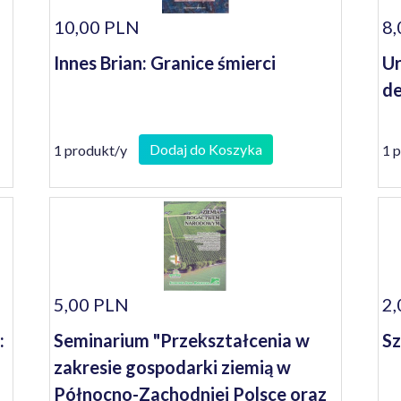
10,00 PLN
8,
Innes Brian: Granice śmierci
Ur
de
Dodaj do Koszyka
1 produkt/y
1 
5,00 PLN
2,
:
Seminarium "Przekształcenia w
Sz
zakresie gospodarki ziemią w
Północno-Zachodniej Polsce oraz