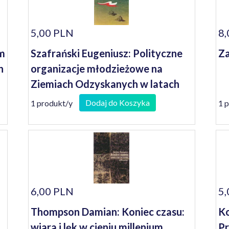
5,00 PLN
8,
om
Szafrański Eugeniusz: Polityczne
Za
h
organizacje młodzieżowe na
Ziemiach Odzyskanych w latach
1945-1948
Dodaj do Koszyka
1 produkt/y
1 
6,00 PLN
5,
Thompson Damian: Koniec czasu:
Ko
wiara i lęk w cieniu millenium
Pr