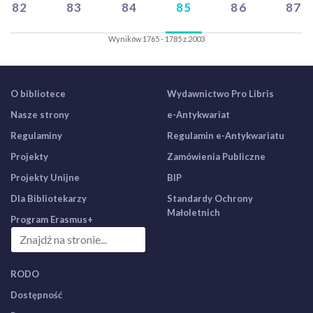
82
83
84
85
86
87
Wyników 1765 - 1785 z 2003
O bibliotece
Wydawnictwo Pro Libris
Nasze strony
e-Antykwariat
Regulaminy
Regulamin e-Antykwariatu
Projekty
Zamówienia Publiczne
Projekty Unijne
BIP
Dla Bibliotekarzy
Standardy Ochrony
Małoletnich
Program Erasmus+
RODO
Dostępność