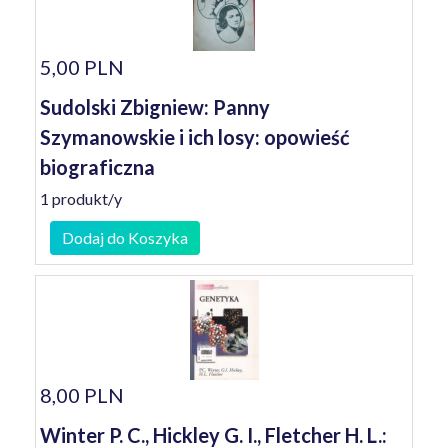
5,00 PLN
Sudolski Zbigniew: Panny
Szymanowskie i ich losy: opowieść
biograficzna
1 produkt/y
Dodaj do Koszyka
8,00 PLN
Winter P. C., Hickley G. I., Fletcher H. L.: