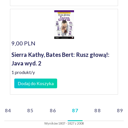
9,00 PLN
Sierra Kathy, Bates Bert: Rusz głową!:
Java wyd. 2
1 produkt/y
Dodaj do Koszyka
84
85
86
87
88
89
Wyników 1807 - 1827 z 2008