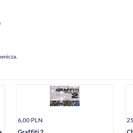
e
wnicza.
6,00 PLN
25
a
Graffiti 2
Ch