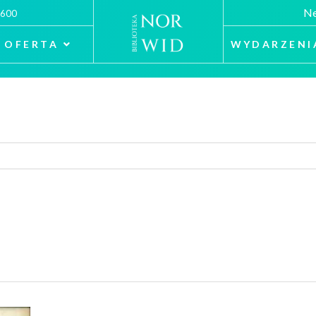
Ne
 600
OFERTA
WYDARZENI