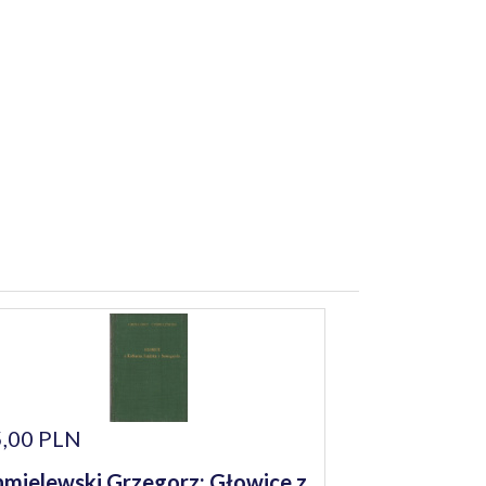
,00 PLN
mielewski Grzegorz: Głowice z