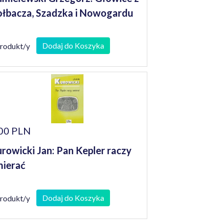
łbacza, Szadzka i Nowogardu
Dodaj do Koszyka
produkt/y
00 PLN
rowicki Jan: Pan Kepler raczy
ierać
Dodaj do Koszyka
produkt/y