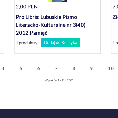
2,00 PLN
7,
Pro Libris: Lubuskie Pismo
Zi
Literacko-Kulturalne nr 3(40)
2012:Pamięć
Dodaj do Koszyka
1 produkt/y
1 
4
5
6
7
8
9
10
Wyników 1 - 21 z 2003