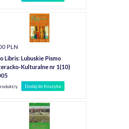
00 PLN
o Libris: Lubuskie Pismo
teracko-Kulturalne nr 1(10)
005
Dodaj do Koszyka
produkt/y