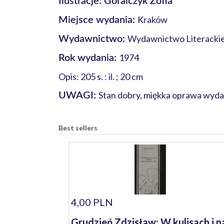
Ilustracje: Góralczyk Zofia
Kraków
Miejsce wydania:
Wydawnictwo Literacki
Wydawnictwo:
1974
Rok wydania:
Opis: 205 s. : il. ; 20 cm
Stan dobry, miękka oprawa wyda
UWAGI:
Best sellers
4,00 PLN
Grudzień Zdzisław: W kulisach i n