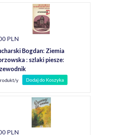
00 PLN
charski Bogdan: Ziemia
rzowska : szlaki piesze:
zewodnik
Dodaj do Koszyka
produkt/y
00 PLN