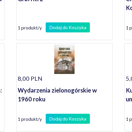
Ko
Dodaj do Koszyka
1 produkt/y
1 
8,00 PLN
5,
:
Wydarzenia zielonogórskie w
Ku
1960 roku
um
Dodaj do Koszyka
1 produkt/y
1 