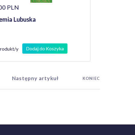
00 PLN
emia Lubuska
Dodaj do Koszyka
produkt/y
Następny artykuł
KONIEC