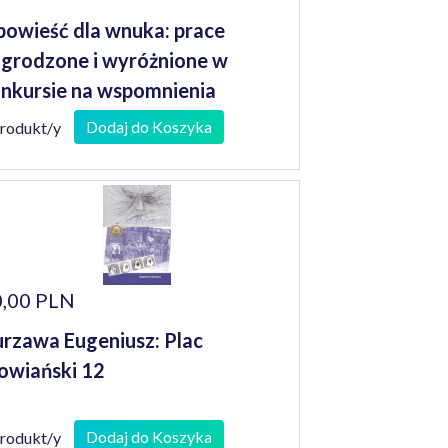
owieść dla wnuka: prace
grodzone i wyróżnione w
nkursie na wspomnienia
niorów
Dodaj do Koszyka
produkt/y
,00 PLN
rzawa Eugeniusz: Plac
owiański 12
Dodaj do Koszyka
produkt/y