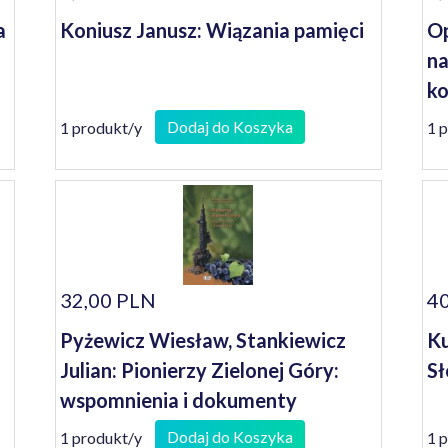
a
Koniusz Janusz: Wiązania pamięci
Op
na
ko
se
Dodaj do Koszyka
1 produkt/y
1 
32,00 PLN
40
Pyżewicz Wiesław, Stankiewicz
Ku
Julian: Pionierzy Zielonej Góry:
Sł
wspomnienia i dokumenty
Dodaj do Koszyka
1 produkt/y
1 