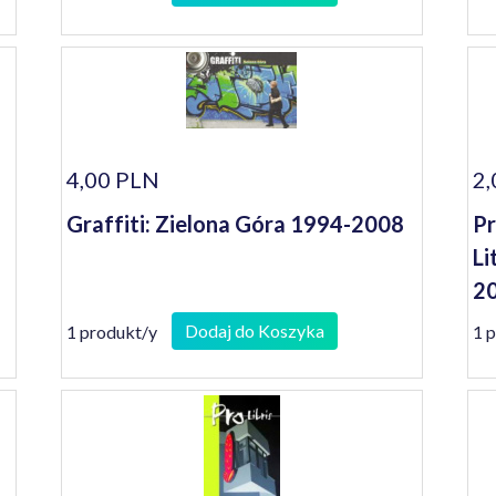
4,00 PLN
2,
Graffiti: Zielona Góra 1994-2008
Pr
Li
2
Dodaj do Koszyka
1 produkt/y
1 