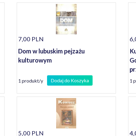
7,00 PLN
6,
Dom w lubuskim pejzażu
Ku
kulturowym
Go
pr
Dodaj do Koszyka
1 produkt/y
1 
5,00 PLN
4,