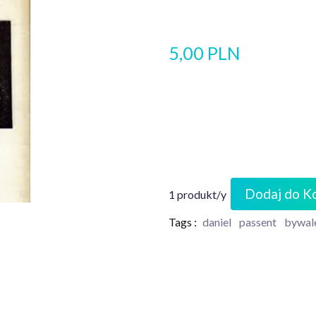
5,00 PLN
Dodaj do K
1 produkt/y
Tags :
daniel
passent
bywal